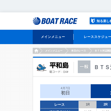
知る楽し
メインメニュー
レーススケジュ
HOME
メインメニュー
本日のレース
ＢＴＳ河辺開
ＢＴＳ
4月7日
初日
レース
1R
2R