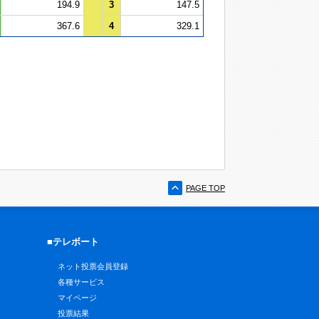
194.9
3
147.5
367.6
4
329.1
PAGE TOP
■テレボート
ネット投票会員登録
各種サービス
マイページ
投票結果