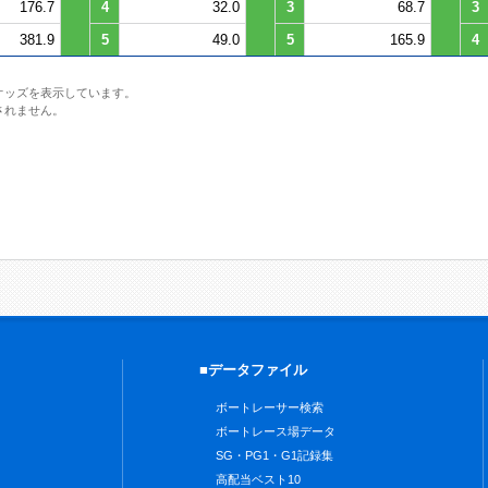
176.7
4
32.0
3
68.7
3
381.9
5
49.0
5
165.9
4
オッズを表示しています。
されません。
■データファイル
ボートレーサー検索
ボートレース場データ
SG・PG1・G1記録集
高配当ベスト10