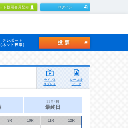
ット投票会員登録
ログイン
テレボート
投票
（ネット投票）
ライブ&
レース場
リプレイ
データ
日
11月4日
目
最終日
9R
10R
11R
12R