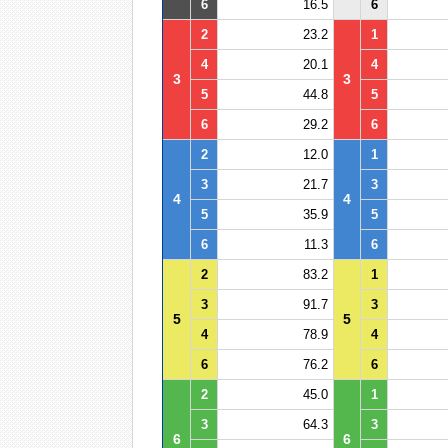
6
16.5
6
2
23.2
1
4
20.1
4
3
3
5
44.8
5
6
29.2
6
2
12.0
1
3
21.7
3
4
4
5
35.9
5
6
11.3
6
2
83.2
1
3
91.7
3
5
5
4
78.9
4
6
76.2
6
2
45.0
1
3
64.3
3
6
6