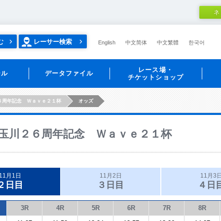
ネ
む
レーサー検索
English
中文简体
中文繁體
한국어
レース場・
ール
データファイル
チケットショップ
６周年記念 Ｗａｖｅ２１杯
オッズ
玉川２６周年記念 Ｗａｖｅ２１杯
11月1日
11月2日
11月3
２日目
３日目
４日
3R
4R
5R
6R
7R
8R