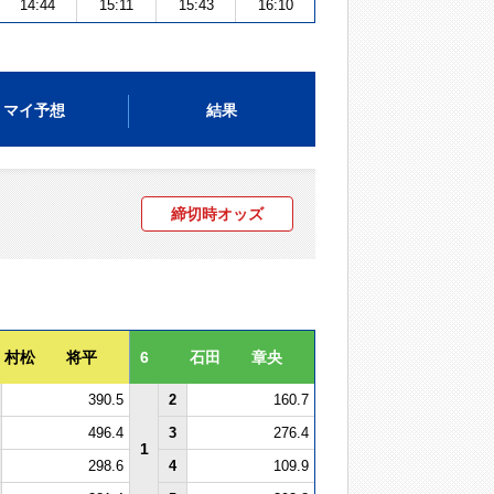
14:44
15:11
15:43
16:10
マイ予想
結果
締切時オッズ
村松 将平
6
石田 章央
390.5
2
160.7
496.4
3
276.4
1
298.6
4
109.9