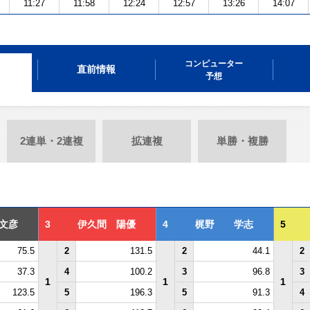
11:27
11:58
12:24
12:57
13:26
14:07
コンピューター
直前情報
予想
2連単・2連複
拡連複
単勝・複勝
文彦
3
伊久間 陽優
4
梶野 学志
5
75.5
2
131.5
2
44.1
2
37.3
4
100.2
3
96.8
3
1
1
1
123.5
5
196.3
5
91.3
4