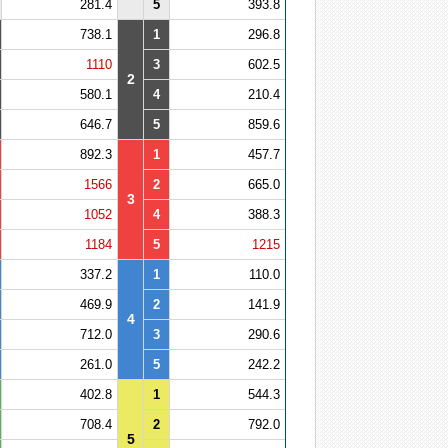
281.4
5
393.8
738.1
1
296.8
1110
3
602.5
2
580.1
4
210.4
646.7
5
859.6
892.3
1
457.7
1566
2
665.0
3
1052
4
388.3
1184
5
1215
337.2
1
110.0
469.9
2
141.9
4
712.0
3
290.6
261.0
5
242.2
402.8
1
544.3
708.4
2
792.0
5