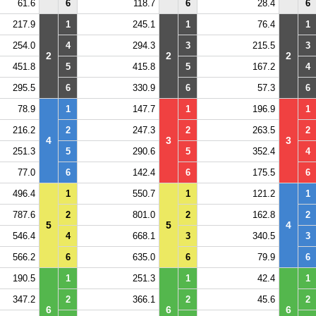
61.6
6
118.7
6
28.4
6
217.9
1
245.1
1
76.4
1
254.0
4
294.3
3
215.5
3
2
2
2
451.8
5
415.8
5
167.2
4
295.5
6
330.9
6
57.3
6
78.9
1
147.7
1
196.9
1
216.2
2
247.3
2
263.5
2
4
3
3
251.3
5
290.6
5
352.4
4
77.0
6
142.4
6
175.5
6
496.4
1
550.7
1
121.2
1
787.6
2
801.0
2
162.8
2
5
5
4
546.4
4
668.1
3
340.5
3
566.2
6
635.0
6
79.9
6
190.5
1
251.3
1
42.4
1
347.2
2
366.1
2
45.6
2
6
6
6