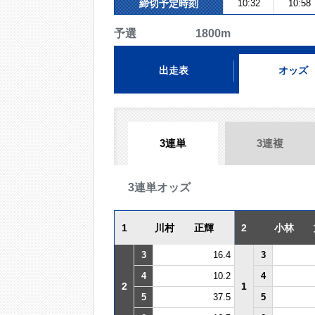
締切予定時刻
10:32
10:58
予選 1800m
出走表
オッズ
3連単
3連複
3連単オッズ
1
川村 正輝
2
小林 
3
16.4
3
4
10.2
4
2
1
5
37.5
5