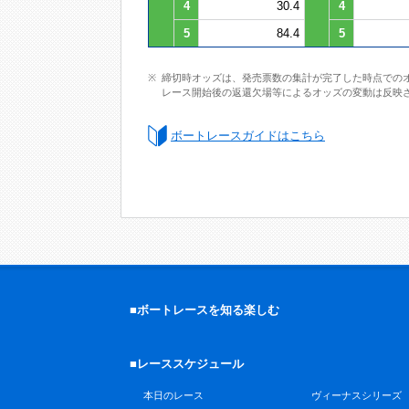
4
30.4
4
5
84.4
5
締切時オッズは、発売票数の集計が完了した時点での
レース開始後の返還欠場等によるオッズの変動は反映
ボートレースガイドはこちら
■ボートレースを知る楽しむ
■レーススケジュール
本日のレース
ヴィーナスシリーズ