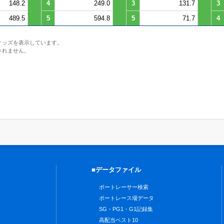
148.2
4
249.0
3
131.7
3
489.5
5
594.8
5
71.7
4
オッズを表示しています。
されません。
■データファイル
ボートレーサー検索
ボートレース場データ
SG・PG1・G1記録集
高配当ベスト10