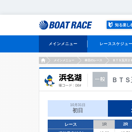
知る楽し
メインメニュー
レーススケジュ
HOME
メインメニュー
本日のレース
ＢＴＳ玉川２
ＢＴＳ
10月31日
初日
レース
1R
2R