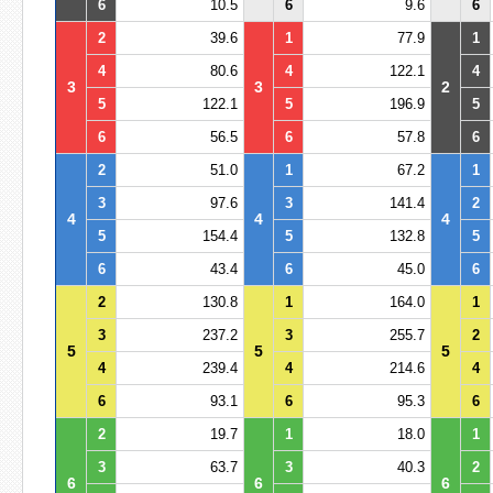
6
10.5
6
9.6
6
2
39.6
1
77.9
1
4
80.6
4
122.1
4
3
3
2
5
122.1
5
196.9
5
6
56.5
6
57.8
6
2
51.0
1
67.2
1
3
97.6
3
141.4
2
4
4
4
5
154.4
5
132.8
5
6
43.4
6
45.0
6
2
130.8
1
164.0
1
3
237.2
3
255.7
2
5
5
5
4
239.4
4
214.6
4
6
93.1
6
95.3
6
2
19.7
1
18.0
1
3
63.7
3
40.3
2
6
6
6