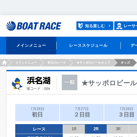
知る楽しむ
レーサ
メインメニュー
レーススケジュール
デ
HOME
メインメニュー
本日のレース
★サッポロビールカップ
オッズ
★サッポロビー
7月26日
7月27日
7月28日
初日
２日目
３日目
レース
1R
2R
3R