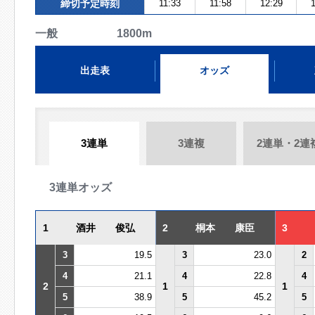
締切予定時刻
11:33
11:58
12:29
1
一般 1800m
出走表
オッズ
3連単
3連複
2連単・2連
3連単オッズ
1
酒井 俊弘
2
桐本 康臣
3
3
19.5
3
23.0
2
4
21.1
4
22.8
4
2
1
1
5
38.9
5
45.2
5