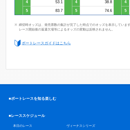
4
53.1
4
38.8
4
5
83.7
5
74.6
5
締切時オッズは、発売票数の集計が完了した時点でのオッズを表示していま
レース開始後の返還欠場等によるオッズの変動は反映されません。
ボートレースガイドはこちら
■ボートレースを知る楽しむ
■レーススケジュール
本日のレース
ヴィーナスシリーズ