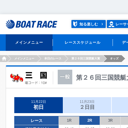
知る楽しむ
レーサ
メインメニュー
レーススケジュール
デ
HOME
メインメニュー
本日のレース
第２６回三国競艇大賞
オッズ
第２６回三国競艇
11月22日
11月23日
初日
２日目
レース
1R
2R
3R