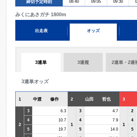
締切予定時刻
08:40
09:05
09:30
0
みくにあさガチ 1800m
出走表
オッズ
3連単
3連複
2連単・2連
3連単オッズ
1
中渡 修作
2
山田 哲也
3
3
6.3
3
4.7
2
4
10.7
4
7.9
4
2
1
1
5
19.7
5
14.0
5