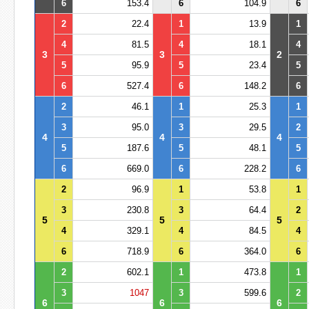
6
153.4
6
104.9
6
2
22.4
1
13.9
1
4
81.5
4
18.1
4
3
3
2
5
95.9
5
23.4
5
6
527.4
6
148.2
6
2
46.1
1
25.3
1
3
95.0
3
29.5
2
4
4
4
5
187.6
5
48.1
5
6
669.0
6
228.2
6
2
96.9
1
53.8
1
3
230.8
3
64.4
2
5
5
5
4
329.1
4
84.5
4
6
718.9
6
364.0
6
2
602.1
1
473.8
1
3
1047
3
599.6
2
6
6
6