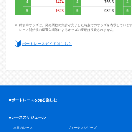
4
1474
4
756.6
4
5
1623
5
932.3
5
締切時オッズは、発売票数の集計が完了した時点でのオッズを表示していま
レース開始後の返還欠場等によるオッズの変動は反映されません。
ボートレースガイドはこちら
■ボートレースを知る楽しむ
■レーススケジュール
本日のレース
ヴィーナスシリーズ