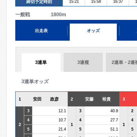
締切予定時刻
15:21
15:58
16:37
1
一般戦 1800m
出走表
オッズ
3連単
3連複
2連単・2連
3連単オッズ
1
安田 政彦
2
安藤 裕貴
3
3
12.1
3
40.8
2
4
10.7
4
27.7
4
2
1
1
5
21.4
5
51.1
5