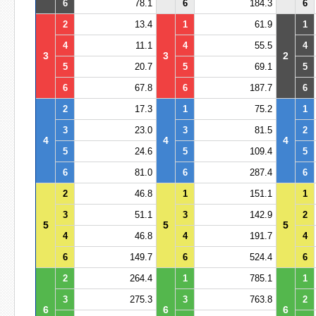
6
78.1
6
184.3
6
2
13.4
1
61.9
1
4
11.1
4
55.5
4
3
3
2
5
20.7
5
69.1
5
6
67.8
6
187.7
6
2
17.3
1
75.2
1
3
23.0
3
81.5
2
4
4
4
5
24.6
5
109.4
5
6
81.0
6
287.4
6
2
46.8
1
151.1
1
3
51.1
3
142.9
2
5
5
5
4
46.8
4
191.7
4
6
149.7
6
524.4
6
2
264.4
1
785.1
1
3
275.3
3
763.8
2
6
6
6