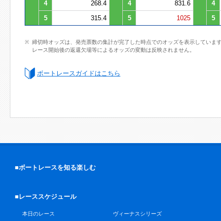
4
268.4
4
831.6
4
5
315.4
5
1025
5
締切時オッズは、発売票数の集計が完了した時点でのオッズを表示していま
レース開始後の返還欠場等によるオッズの変動は反映されません。
ボートレースガイドはこちら
■ボートレースを知る楽しむ
■レーススケジュール
本日のレース
ヴィーナスシリーズ