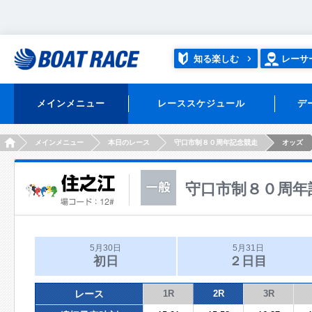
知る楽しむ
レーサ
メインメニュー
レーススケジュール
デ
HOME
メインメニュー
本日のレース
守口市制８０周年記念競走
オッズ
守口市制８０周年
5月30日
5月31日
初日
２日目
レース
1R
2R
3R