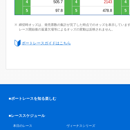
4
505.7
4
2143
4
5
97.8
5
478.8
5
締切時オッズは、発売票数の集計が完了した時点でのオッズを表示していま
レース開始後の返還欠場等によるオッズの変動は反映されません。
ボートレースガイドはこちら
■ボートレースを知る楽しむ
■レーススケジュール
本日のレース
ヴィーナスシリーズ