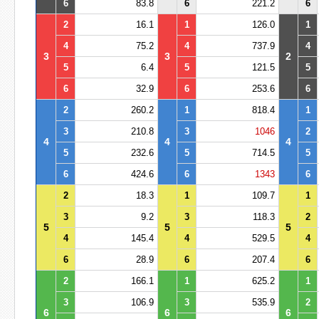
6
83.8
6
221.2
6
2
16.1
1
126.0
1
4
75.2
4
737.9
4
3
3
2
5
6.4
5
121.5
5
6
32.9
6
253.6
6
2
260.2
1
818.4
1
3
210.8
3
1046
2
4
4
4
5
232.6
5
714.5
5
6
424.6
6
1343
6
2
18.3
1
109.7
1
3
9.2
3
118.3
2
5
5
5
4
145.4
4
529.5
4
6
28.9
6
207.4
6
2
166.1
1
625.2
1
3
106.9
3
535.9
2
6
6
6