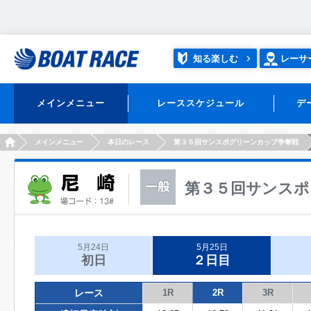
知る楽しむ
レーサ
メインメニュー
レーススケジュール
デ
HOME
メインメニュー
本日のレース
第３５回サンスポグリーンカップ争奪戦
第３５回サンスポ
5月24日
5月25日
初日
２日目
レース
1R
2R
3R