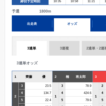
締切予定時刻
10:35
10:58
11:21
予選 1800m
出走表
オッズ
3連単
3連複
2連単・2連
3連単オッズ
1
齊藤 優
2
楠 将太郎
3
3
23.5
3
78.9
2
4
134.7
4
424.6
4
2
1
1
5
22.4
5
79.6
5