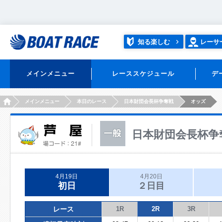
知る楽しむ
レーサ
メインメニュー
レーススケジュール
デ
HOME
メインメニュー
本日のレース
日本財団会長杯争奪戦
オッズ
日本財団会長杯争
4月19日
4月20日
初日
２日目
レース
1R
2R
3R