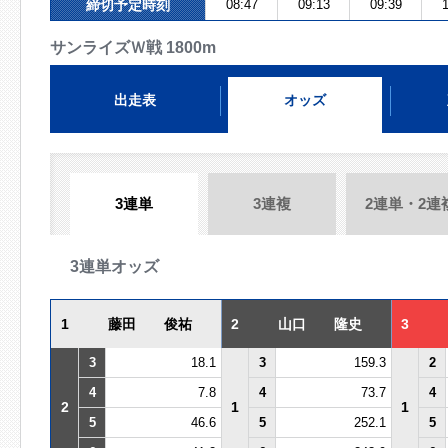
締切予定時刻
08:47
09:13
09:39
1
サンライズＷ戦 1800m
出走表
オッズ
3連単
3連複
2連単・2連
3連単オッズ
1
藤田 俊祐
2
山口 隆史
3
3
18.1
3
159.3
2
4
7.8
4
73.7
4
2
1
1
5
46.6
5
252.1
5