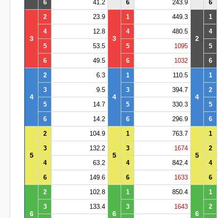
6
41.2
6
243.9
6
2
23.9
1
449.3
1
4
12.8
4
480.5
4
3
3
2
5
53.5
5
1095
5
6
49.5
6
1032
6
2
6.3
1
110.5
1
3
9.5
3
394.7
2
4
4
4
5
14.7
5
330.3
5
6
14.2
6
296.9
6
2
104.9
1
763.7
1
3
132.2
3
1674
2
5
5
5
4
63.2
4
842.4
4
6
149.6
6
1633
6
2
102.8
1
850.4
1
3
133.4
3
1643
2
6
6
6