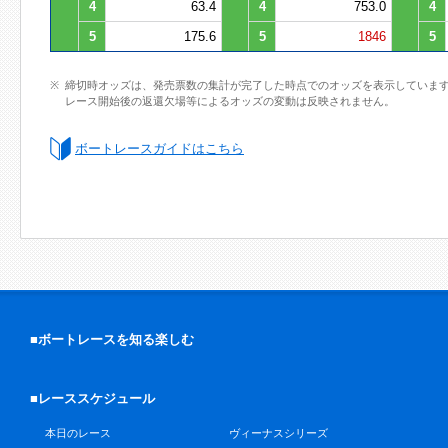
4
63.4
4
753.0
4
5
175.6
5
1846
5
締切時オッズは、発売票数の集計が完了した時点でのオッズを表示していま
レース開始後の返還欠場等によるオッズの変動は反映されません。
ボートレースガイドはこちら
■ボートレースを知る楽しむ
■レーススケジュール
本日のレース
ヴィーナスシリーズ