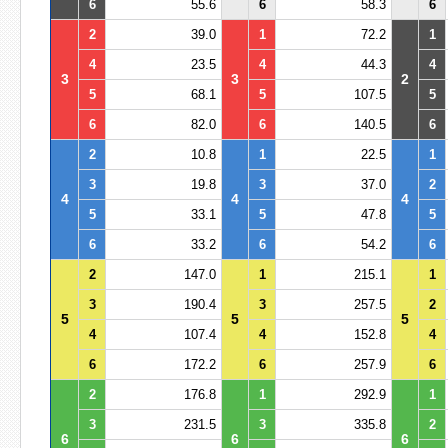
6
55.6
6
58.3
6
2
39.0
1
72.2
1
4
23.5
4
44.3
4
3
3
2
5
68.1
5
107.5
5
6
82.0
6
140.5
6
2
10.8
1
22.5
1
3
19.8
3
37.0
2
4
4
4
5
33.1
5
47.8
5
6
33.2
6
54.2
6
2
147.0
1
215.1
1
3
190.4
3
257.5
2
5
5
5
4
107.4
4
152.8
4
6
172.2
6
257.9
6
2
176.8
1
292.9
1
3
231.5
3
335.8
2
6
6
6