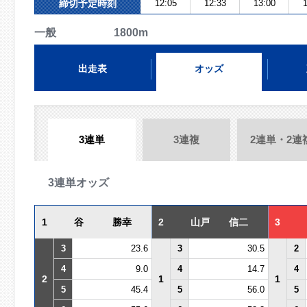
締切予定時刻
12:05
12:33
13:00
1
一般 1800m
出走表
オッズ
3連単
3連複
2連単・2連
3連単オッズ
1
谷 勝幸
2
山戸 信二
3
3
23.6
3
30.5
2
4
9.0
4
14.7
4
2
1
1
5
45.4
5
56.0
5