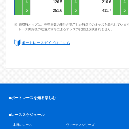
4
126.5
4
216.6
4
5
251.6
5
411.7
5
締切時オッズは、発売票数の集計が完了した時点でのオッズを表示していま
レース開始後の返還欠場等によるオッズの変動は反映されません。
ボートレースガイドはこちら
■ボートレースを知る楽しむ
■レーススケジュール
本日のレース
ヴィーナスシリーズ