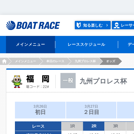
知る楽しむ
レーサ
メインメニュー
レーススケジュール
デ
HOME
メインメニュー
本日のレース
九州プロレス杯
オッズ
九州プロレス杯
3月26日
3月27日
初日
２日目
レース
1R
2R
3R