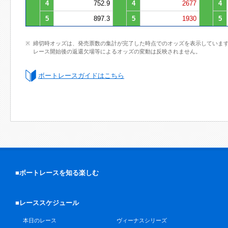
4
752.9
4
2677
4
5
897.3
5
1930
5
締切時オッズは、発売票数の集計が完了した時点でのオッズを表示していま
レース開始後の返還欠場等によるオッズの変動は反映されません。
ボートレースガイドはこちら
■ボートレースを知る楽しむ
■レーススケジュール
本日のレース
ヴィーナスシリーズ