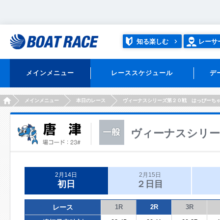
知る楽しむ
レーサ
メインメニュー
レーススケジュール
デ
HOME
メインメニュー
本日のレース
ヴィーナスシリーズ第２０戦 はっぴーち
ヴィーナスシリー
2月14日
2月15日
初日
２日目
レース
1R
2R
3R