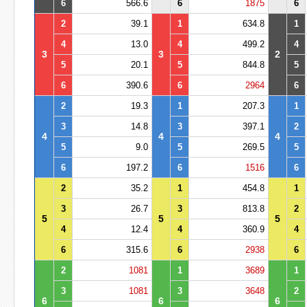
6
566.6
6
1875
6
2
39.1
1
634.8
1
4
13.0
4
499.2
4
3
3
2
5
20.1
5
844.8
5
6
390.6
6
2964
6
2
19.3
1
207.3
1
3
14.8
3
397.1
2
4
4
4
5
9.0
5
269.5
5
6
197.2
6
1516
6
2
35.2
1
454.8
1
3
26.7
3
813.8
2
5
5
5
4
12.4
4
360.9
4
6
315.6
6
2938
6
2
1081
1
3689
1
3
1081
3
3648
2
6
6
6