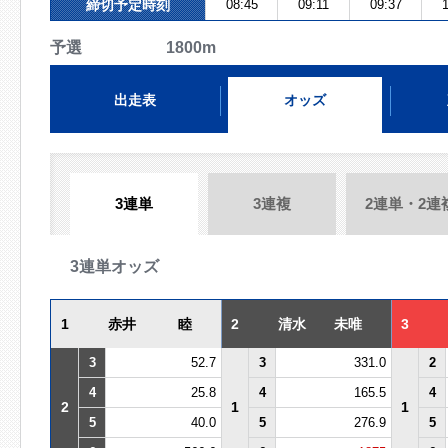
締切予定時刻
08:45
09:11
09:37
1
予選 1800m
出走表
オッズ
3連単
3連複
2連単・2連
3連単オッズ
1
赤井 睦
2
清水 未唯
3
3
52.7
3
331.0
2
4
25.8
4
165.5
4
2
1
1
5
40.0
5
276.9
5