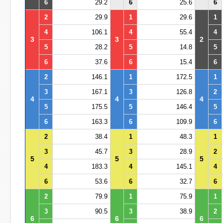
6
29.2
6
25.6
6
2
29.9
1
29.6
1
4
106.1
4
55.4
4
3
3
2
5
28.2
5
14.8
5
6
37.6
6
15.4
6
2
146.1
1
172.5
1
3
167.1
3
126.8
2
4
4
4
5
175.5
5
146.4
5
6
163.3
6
109.9
6
2
38.4
1
48.3
1
3
45.7
3
28.9
2
5
5
5
4
183.3
4
145.1
4
6
53.6
6
32.7
6
2
79.9
1
75.9
1
3
90.5
3
38.9
2
6
6
6