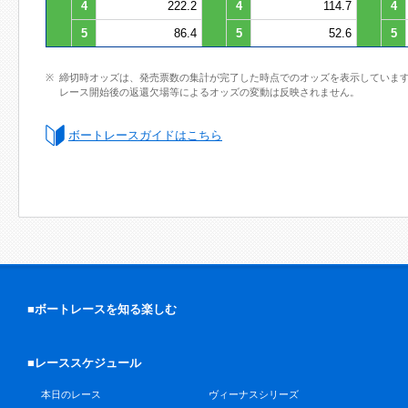
4
222.2
4
114.7
4
5
86.4
5
52.6
5
締切時オッズは、発売票数の集計が完了した時点でのオッズを表示していま
レース開始後の返還欠場等によるオッズの変動は反映されません。
ボートレースガイドはこちら
■ボートレースを知る楽しむ
■レーススケジュール
本日のレース
ヴィーナスシリーズ