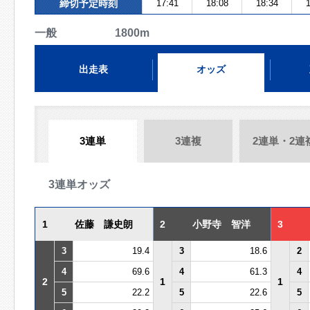
締切予定時刻
17:41
18:08
18:34
1
一般 1800m
出走表
オッズ
3連単
3連複
2連単・2連
3連単オッズ
1
佐藤 謙史朗
2
小野寺 智洋
3
3
19.4
3
18.6
2
4
69.6
4
61.3
4
2
1
1
5
22.2
5
22.6
5