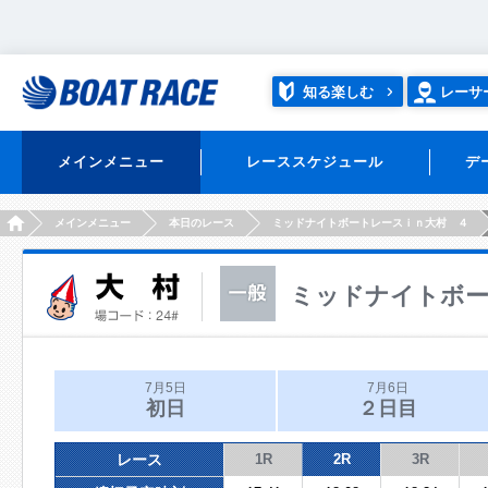
知る楽しむ
レーサ
メインメニュー
レーススケジュール
デ
HOME
メインメニュー
本日のレース
ミッドナイトボートレースｉｎ大村 ４
ミッドナイトボー
7月5日
7月6日
初日
２日目
レース
1R
2R
3R