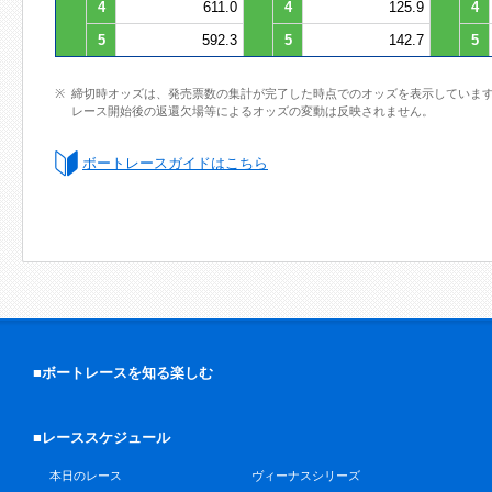
4
611.0
4
125.9
4
5
592.3
5
142.7
5
締切時オッズは、発売票数の集計が完了した時点でのオッズを表示していま
レース開始後の返還欠場等によるオッズの変動は反映されません。
ボートレースガイドはこちら
■ボートレースを知る楽しむ
■レーススケジュール
本日のレース
ヴィーナスシリーズ