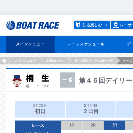
知る楽しむ
レーサ
メインメニュー
レーススケジュール
デ
HOME
メインメニュー
本日のレース
第４６回デイリースポーツ杯
オッズ
第４６回デイリー
5月23日
5月24日
初日
２日目
レース
1R
2R
3R