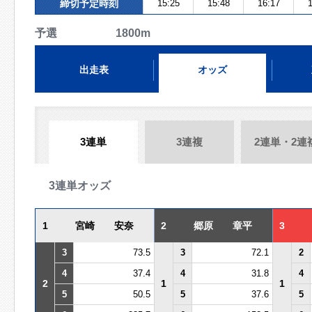
締切予定時刻
15:25
15:48
16:17
1
予選 1800m
出走表
オッズ
3連単
3連複
2連単・2連
3連単オッズ
1
宮崎 安奈
2
郷原 章平
3
3
73.5
3
72.1
2
4
37.4
4
31.8
4
2
1
1
5
50.5
5
37.6
5