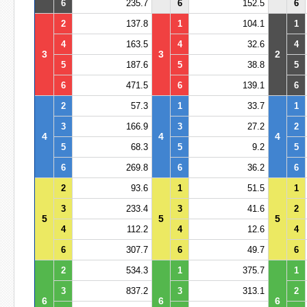
6
235.7
6
152.5
6
2
137.8
1
104.1
1
4
163.5
4
32.6
4
3
3
2
5
187.6
5
38.8
5
6
471.5
6
139.1
6
2
57.3
1
33.7
1
3
166.9
3
27.2
2
4
4
4
5
68.3
5
9.2
5
6
269.8
6
36.2
6
2
93.6
1
51.5
1
3
233.4
3
41.6
2
5
5
5
4
112.2
4
12.6
4
6
307.7
6
49.7
6
2
534.3
1
375.7
1
3
837.2
3
313.1
2
6
6
6