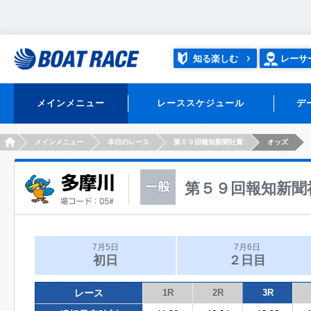
知る楽しむ
レーサ
メインメニュー
レーススケジュール
デ
HOME
メインメニュー
本日のレース
第５９回報知新聞社賞
オッズ
第５９回報知新聞
7月5日
7月6日
初日
２日目
レース
1R
2R
3R