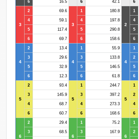
6
16.5
6
42.1
6
2
69.6
1
180.8
1
4
59.1
4
197.8
4
3
3
2
5
117.4
5
290.8
5
6
69.7
6
158.6
6
2
13.4
1
55.9
1
3
29.6
3
133.8
2
4
4
4
5
32.9
5
146.5
5
6
12.3
6
61.8
6
2
93.4
1
244.7
1
3
145.9
3
397.2
2
5
5
5
4
68.7
4
273.3
4
6
60.7
6
168.6
6
2
29.4
1
75.2
1
3
68.5
3
167.9
2
6
6
6