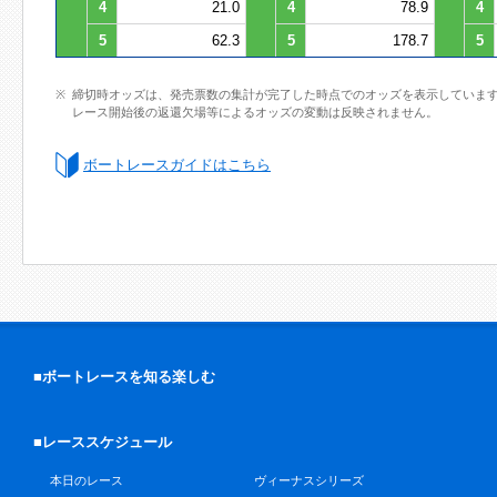
4
21.0
4
78.9
4
5
62.3
5
178.7
5
締切時オッズは、発売票数の集計が完了した時点でのオッズを表示していま
レース開始後の返還欠場等によるオッズの変動は反映されません。
ボートレースガイドはこちら
■ボートレースを知る楽しむ
■レーススケジュール
本日のレース
ヴィーナスシリーズ