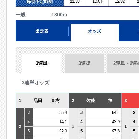
締切予定時刻
11:33
12:04
12:32
1
一般 1800m
出走表
オッズ
3連単
3連複
2連単・2連
3連単オッズ
1
品田 直樹
2
佐藤 旭
3
3
35.4
3
94.1
2
4
14.1
4
43.0
4
2
1
1
5
52.0
5
97.8
5