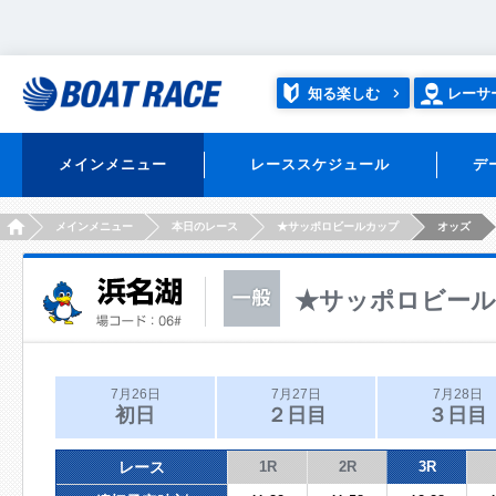
知る楽しむ
レーサ
メインメニュー
レーススケジュール
デ
HOME
メインメニュー
本日のレース
★サッポロビールカップ
オッズ
★サッポロビー
7月26日
7月27日
7月28日
初日
２日目
３日目
レース
1R
2R
3R