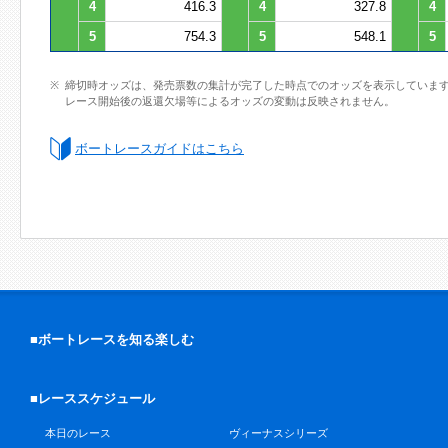
4
416.3
4
327.8
4
5
754.3
5
548.1
5
締切時オッズは、発売票数の集計が完了した時点でのオッズを表示していま
レース開始後の返還欠場等によるオッズの変動は反映されません。
ボートレースガイドはこちら
■ボートレースを知る楽しむ
■レーススケジュール
本日のレース
ヴィーナスシリーズ