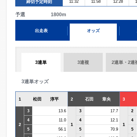
締切予定時刻
11:32
11:58
12:28
1
予選 1800m
出走表
オッズ
3連単
3連複
2連単・2連
3連単オッズ
1
松田 淳平
2
石田 章央
3
3
13.6
3
17.7
2
4
11.0
4
12.1
4
2
1
1
5
56.1
5
70.9
5