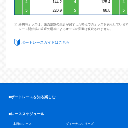
4
144.2
4
125.4
4
5
220.9
5
98.8
5
締切時オッズは、発売票数の集計が完了した時点でのオッズを表示していま
レース開始後の返還欠場等によるオッズの変動は反映されません。
ボートレースガイドはこちら
■ボートレースを知る楽しむ
■レーススケジュール
本日のレース
ヴィーナスシリーズ