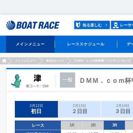
知る楽しむ
レーサ
メインメニュー
レーススケジュール
デ
HOME
メインメニュー
本日のレース
ＤＭＭ．ｃｏｍ杯争奪！バッチこいカップ
ＤＭＭ．ｃｏｍ杯
2月12日
2月13日
2月14日
初日
２日目
３日目
レース
1R
2R
3R