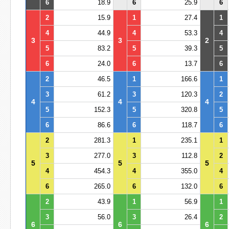
6
18.9
6
25.9
6
2
15.9
1
27.4
1
4
44.9
4
53.3
4
3
3
2
5
83.2
5
39.3
5
6
24.0
6
13.7
6
2
46.5
1
166.6
1
3
61.2
3
120.3
2
4
4
4
5
152.3
5
320.8
5
6
86.6
6
118.7
6
2
281.3
1
235.1
1
3
277.0
3
112.8
2
5
5
5
4
454.3
4
355.0
4
6
265.0
6
132.0
6
2
43.9
1
56.9
1
3
56.0
3
26.4
2
6
6
6