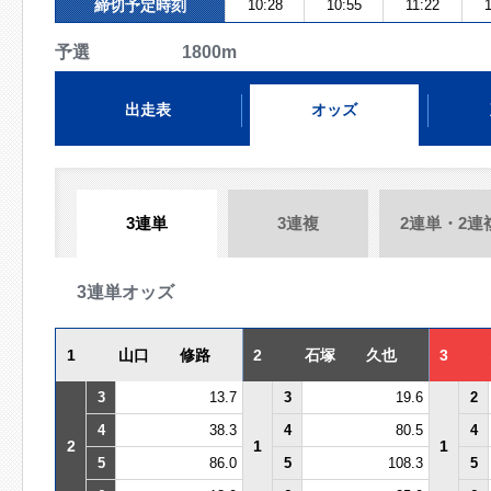
締切予定時刻
10:28
10:55
11:22
予選 1800m
出走表
オッズ
3連単
3連複
2連単・2連
3連単オッズ
1
山口 修路
2
石塚 久也
3
3
13.7
3
19.6
2
4
38.3
4
80.5
4
2
1
1
5
86.0
5
108.3
5