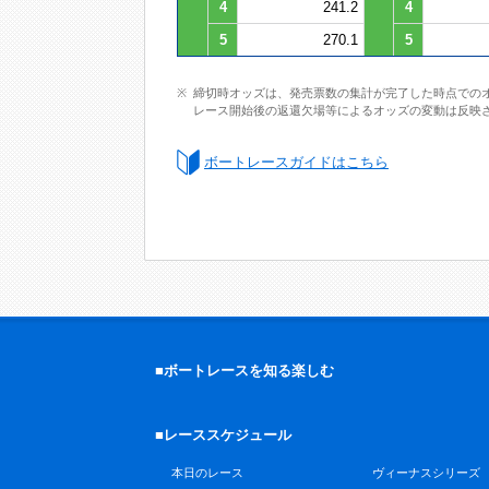
4
241.2
4
5
270.1
5
締切時オッズは、発売票数の集計が完了した時点での
レース開始後の返還欠場等によるオッズの変動は反映
ボートレースガイドはこちら
■ボートレースを知る楽しむ
■レーススケジュール
本日のレース
ヴィーナスシリーズ