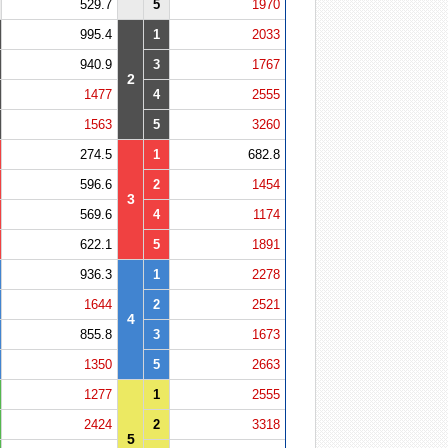
529.7
5
1970
995.4
1
2033
940.9
3
1767
2
1477
4
2555
1563
5
3260
274.5
1
682.8
596.6
2
1454
3
569.6
4
1174
622.1
5
1891
936.3
1
2278
1644
2
2521
4
855.8
3
1673
1350
5
2663
1277
1
2555
2424
2
3318
5