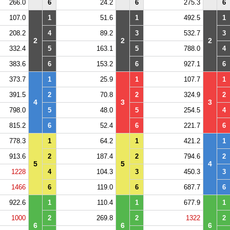
266.0
6
24.2
6
275.3
6
107.0
1
51.6
1
492.5
1
208.2
4
89.2
3
532.7
3
2
2
2
332.4
5
163.1
5
788.0
4
383.6
6
153.2
6
927.1
6
373.7
1
25.9
1
107.7
1
391.5
2
70.8
2
324.9
2
4
3
3
798.0
5
48.0
5
254.5
4
815.2
6
52.4
6
221.7
6
778.3
1
64.2
1
421.2
1
913.6
2
187.4
2
794.6
2
5
5
4
1228
4
104.3
3
450.3
3
1466
6
119.0
6
687.7
6
922.6
1
110.4
1
677.9
1
1000
2
269.8
2
1322
2
6
6
6