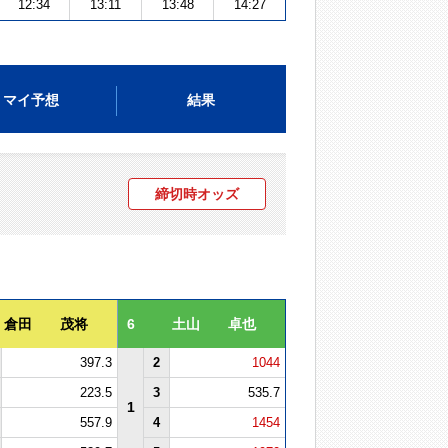
12:34
13:11
13:48
14:27
マイ予想
結果
締切時オッズ
倉田 茂将
6
土山 卓也
397.3
2
1044
223.5
3
535.7
1
557.9
4
1454