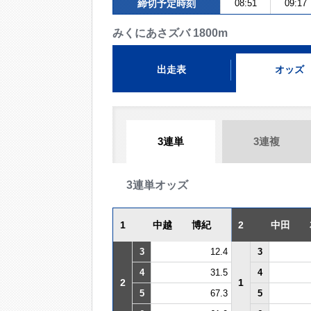
締切予定時刻
08:51
09:17
みくにあさズバ 1800m
出走表
オッズ
3連単
3連複
3連単オッズ
1
中越 博紀
2
中田 
3
12.4
3
4
31.5
4
2
1
5
67.3
5