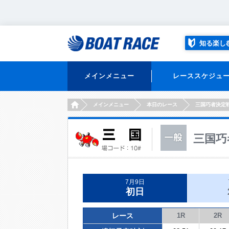
知る楽し
メインメニュー
レーススケジュ
HOME
メインメニュー
本日のレース
三国巧者決定
三国巧
7月9日
初日
レース
1R
2R