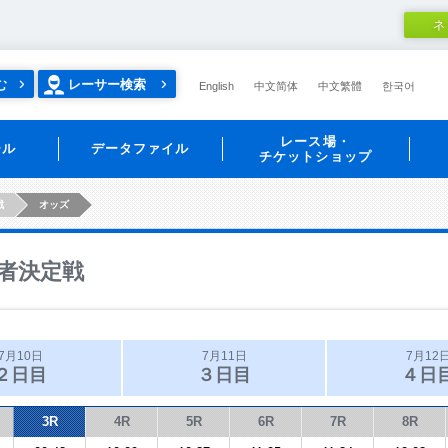
ネ
む
レーサー検索
English
中文简体
中文繁體
한국어
レース場・
ール
データファイル
チケットショップ
戦
オッズ
者決定戦
7月10日
7月11日
7月12
２日目
３日目
４日
3R
4R
5R
6R
7R
8R