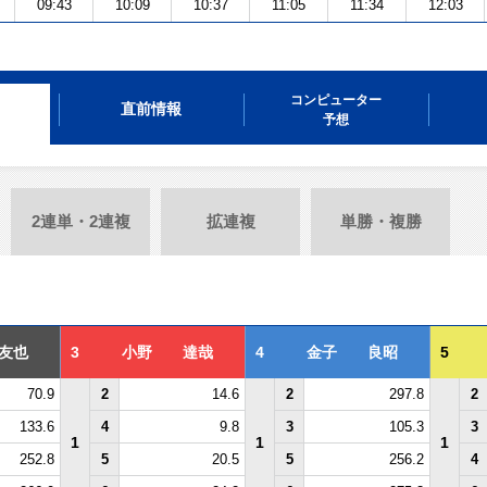
09:43
10:09
10:37
11:05
11:34
12:03
コンピューター
直前情報
予想
2連単・2連複
拡連複
単勝・複勝
友也
3
小野 達哉
4
金子 良昭
5
70.9
2
14.6
2
297.8
2
133.6
4
9.8
3
105.3
3
1
1
1
252.8
5
20.5
5
256.2
4