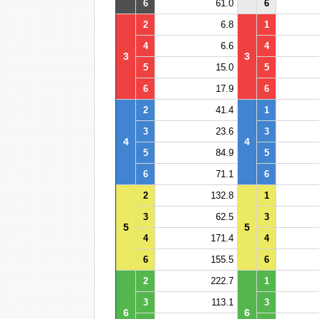
6
61.0
6
2
6.8
1
4
6.6
4
3
3
5
15.0
5
6
17.9
6
2
41.4
1
3
23.6
3
4
4
5
84.9
5
6
71.1
6
2
132.8
1
3
62.5
3
5
5
4
171.4
4
6
155.5
6
2
222.7
1
3
113.1
3
6
6