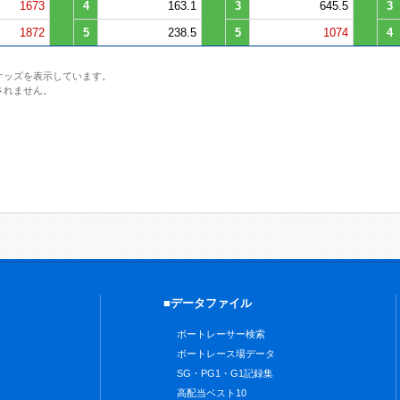
1673
4
163.1
3
645.5
3
1872
5
238.5
5
1074
4
オッズを表示しています。
されません。
■データファイル
ボートレーサー検索
ボートレース場データ
SG・PG1・G1記録集
高配当ベスト10