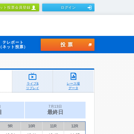
ット投票会員登録
ログイン
テレボート
投票
（ネット投票）
ライブ&
レース場
リプレイ
データ
日
7月13日
目
最終日
9R
10R
11R
12R