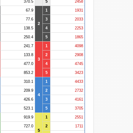
370.5
5
2458
67.9
1
1931
77.6
3
2033
2
138.5
4
2253
250.4
5
1865
241.7
1
4098
133.8
2
2908
3
477.0
4
4745
853.2
5
3423
310.1
1
4433
209.9
2
2732
4
426.6
3
4161
523.1
5
3705
919.9
1
2551
727.0
2
1711
5