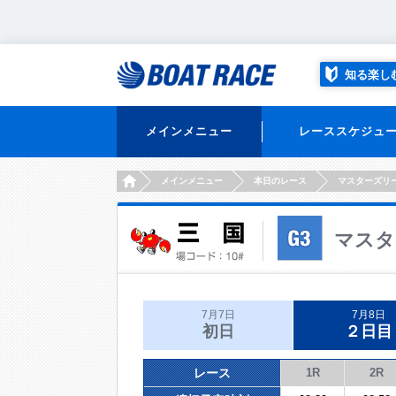
知る楽し
メインメニュー
レーススケジュ
HOME
メインメニュー
本日のレース
マスターズリ
マスタ
7月7日
7月8日
初日
２日目
レース
1R
2R