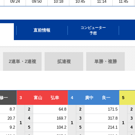
09:24
09:50
10:18
10:45
11:14
11:45
コンピューター
直前情報
予想
2連単・2連複
拡連複
単勝・複勝
修一
3
富山 弘幸
4
廣中 良一
5
8.7
2
64.8
2
171.5
2
20.7
4
169.7
3
317.8
3
1
1
1
9.2
5
104.2
5
214.1
4