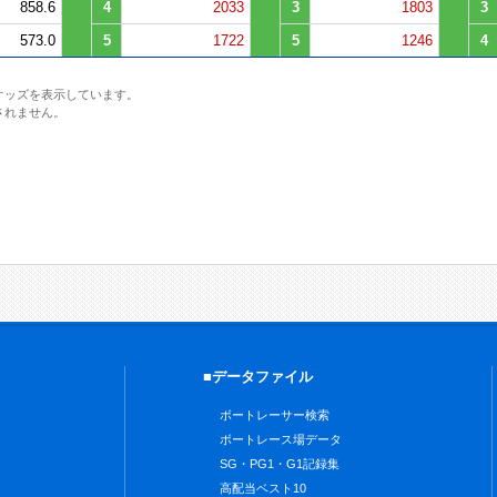
858.6
4
2033
3
1803
3
573.0
5
1722
5
1246
4
オッズを表示しています。
されません。
■データファイル
ボートレーサー検索
ボートレース場データ
SG・PG1・G1記録集
高配当ベスト10