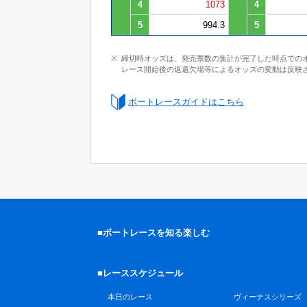
4
1073
4
5
994.3
5
締切時オッズは、発売票数の集計が完了した時点での
レース開始後の返還欠場等によるオッズの変動は反映
ボートレースガイドはこちら
■ボートレースを知る楽しむ
■レーススケジュール
本日のレース
ヴィーナスシリーズ