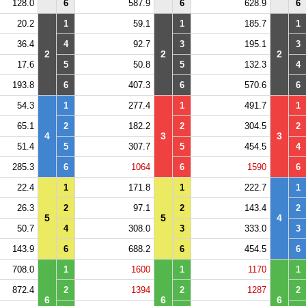
128.0
6
587.9
6
628.9
6
20.2
1
59.1
1
185.7
1
36.4
4
92.7
3
195.1
3
2
2
2
17.6
5
50.8
5
132.3
4
193.8
6
407.3
6
570.6
6
54.3
1
277.4
1
491.7
1
65.1
2
182.2
2
304.5
2
4
3
3
51.4
5
307.7
5
454.5
4
285.3
6
1064
6
1590
6
22.4
1
171.8
1
222.7
1
26.3
2
97.1
2
143.4
2
5
5
4
50.7
4
308.0
3
333.0
3
143.9
6
688.2
6
454.5
6
708.0
1
1600
1
1170
1
872.4
2
1394
2
1287
2
6
6
6