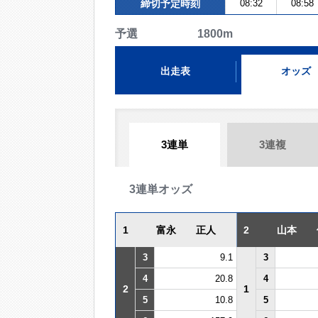
締切予定時刻
08:32
08:58
予選 1800m
出走表
オッズ
3連単
3連複
3連単オッズ
1
富永 正人
2
山本 
3
9.1
3
4
20.8
4
2
1
5
10.8
5