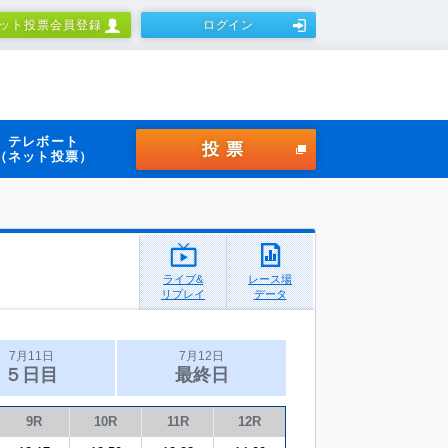
ット投票会員登録
ログイン
テレボート
投票
（ネット投票）
ライブ&
レース場
リプレイ
データ
7月11日
7月12日
５日目
最終日
9R
10R
11R
12R