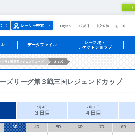
ネ
む
レーサー検索
English
中文简体
中文繁體
한국어
レース場・
ール
データファイル
チケットショップ
ーグ第３戦三国レジェンドカップ
オッズ
ーズリーグ第３戦三国レジェンドカップ
7月9日
7月10日
３日目
４日目
3R
4R
5R
6R
7R
8R