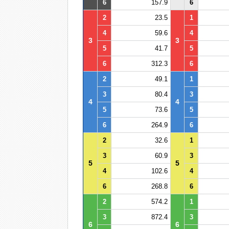
6
157.9
6
2
23.5
1
4
59.6
4
3
3
5
41.7
5
6
312.3
6
2
49.1
1
3
80.4
3
4
4
5
73.6
5
6
264.9
6
2
32.6
1
3
60.9
3
5
5
4
102.6
4
6
268.8
6
2
574.2
1
3
872.4
3
6
6