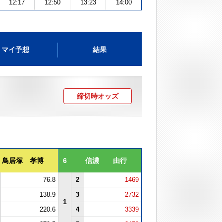
12:17
12:50
13:23
14:00
マイ予想
結果
締切時オッズ
鳥居塚 孝博
6
信濃 由行
76.8
2
1469
138.9
3
2732
1
220.6
4
3339