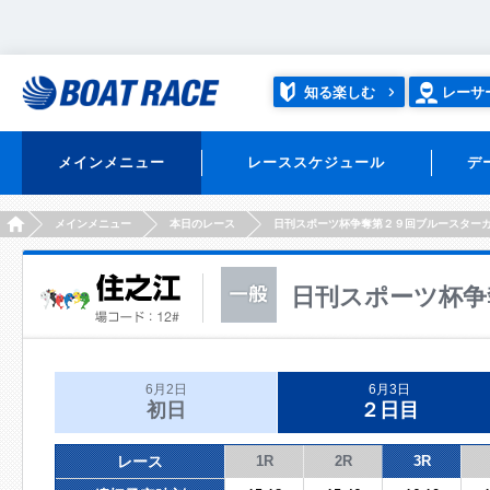
知る楽しむ
レーサ
メインメニュー
レーススケジュール
デ
HOME
メインメニュー
本日のレース
日刊スポーツ杯争奪第２９回ブルースター
日刊スポーツ杯争
6月2日
6月3日
初日
２日目
レース
1R
2R
3R