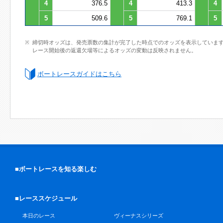
4
376.5
4
413.3
4
5
509.6
5
769.1
5
締切時オッズは、発売票数の集計が完了した時点でのオッズを表示していま
レース開始後の返還欠場等によるオッズの変動は反映されません。
ボートレースガイドはこちら
■ボートレースを知る楽しむ
■レーススケジュール
本日のレース
ヴィーナスシリーズ