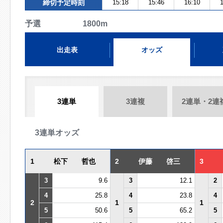
締切予定時刻
15:18
15:46
16:10
1
予選 1800m
出走表
オッズ
3連単
3連複
2連単・2連
3連単オッズ
1
松下 哲也
2
伊藤 啓三
3
3
9.6
3
12.1
2
4
25.8
4
23.8
4
2
1
1
5
50.6
5
65.2
5