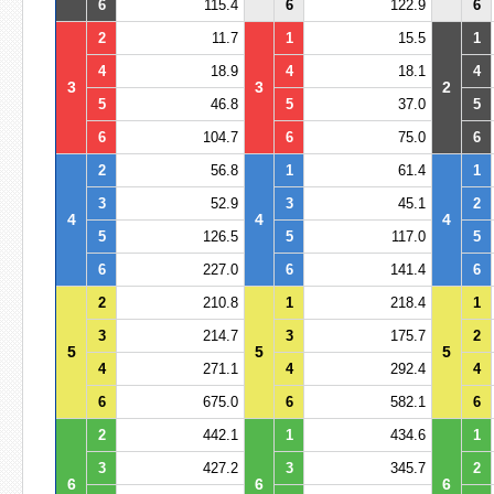
6
115.4
6
122.9
6
2
11.7
1
15.5
1
4
18.9
4
18.1
4
3
3
2
5
46.8
5
37.0
5
6
104.7
6
75.0
6
2
56.8
1
61.4
1
3
52.9
3
45.1
2
4
4
4
5
126.5
5
117.0
5
6
227.0
6
141.4
6
2
210.8
1
218.4
1
3
214.7
3
175.7
2
5
5
5
4
271.1
4
292.4
4
6
675.0
6
582.1
6
2
442.1
1
434.6
1
3
427.2
3
345.7
2
6
6
6