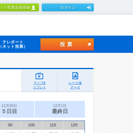
ット投票会員登録
ログイン
テレボート
投票
（ネット投票）
ライブ&
レース場
リプレイ
データ
11月30日
12月1日
５日目
最終日
9R
10R
11R
12R