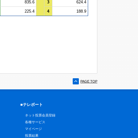
835.6
3
624.4
225.4
4
188.9
PAGE TOP
■テレボート
ネット投票会員登録
各種サービス
マイページ
投票結果