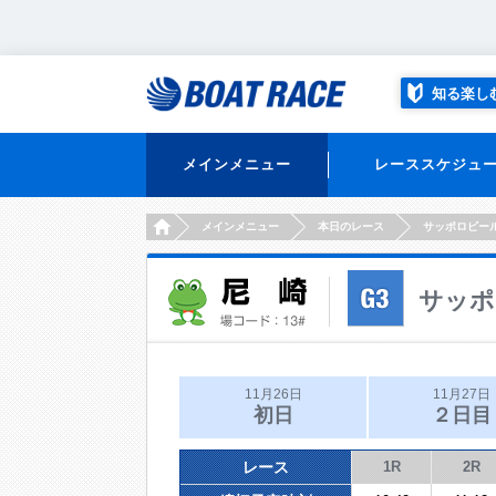
知る楽し
メインメニュー
レーススケジュ
HOME
メインメニュー
本日のレース
サッポロビー
サッポ
11月26日
11月27日
初日
２日目
レース
1R
2R