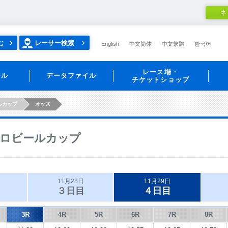
ネ
む
レーサー検索
English
中文简体
中文繁體
한국어
レース場・
ール
データファイル
チケットショップ
ルカップ
オッズ
ロビールカップ
11月28日
11月29日
３日目
４日目
3R
4R
5R
6R
7R
8R