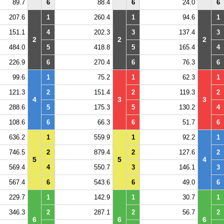
89.7
6
88.4
6
24.0
6
207.6
1
260.4
1
94.6
1
151.1
4
202.3
3
137.4
3
2
2
2
484.0
5
418.8
5
165.4
4
226.9
6
270.4
6
76.3
6
99.6
1
75.2
1
62.3
1
121.3
2
151.4
2
119.3
2
4
3
3
288.6
5
175.3
5
130.2
4
108.6
6
66.3
6
51.7
6
636.2
1
559.9
1
92.2
1
746.5
2
879.4
2
127.6
2
5
5
4
569.4
4
550.7
3
146.1
3
567.4
6
543.6
6
49.0
6
229.7
1
142.9
1
30.7
1
346.3
2
287.1
2
56.7
2
6
6
6