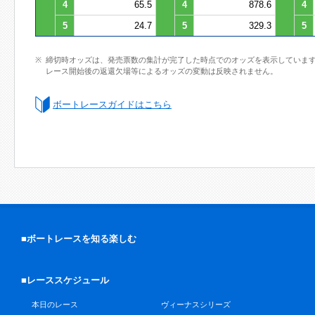
4
65.5
4
878.6
4
5
24.7
5
329.3
5
締切時オッズは、発売票数の集計が完了した時点でのオッズを表示していま
レース開始後の返還欠場等によるオッズの変動は反映されません。
ボートレースガイドはこちら
■ボートレースを知る楽しむ
■レーススケジュール
本日のレース
ヴィーナスシリーズ