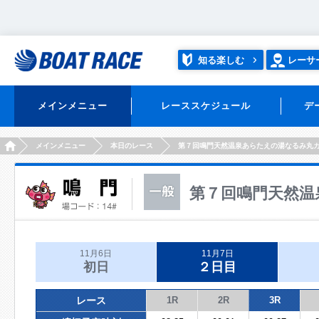
知る楽しむ
レーサ
メインメニュー
レーススケジュール
デ
HOME
メインメニュー
本日のレース
第７回鳴門天然温泉あらたえの湯なるみ丸
第７回鳴門天然温
11月6日
11月7日
初日
２日目
レース
1R
2R
3R