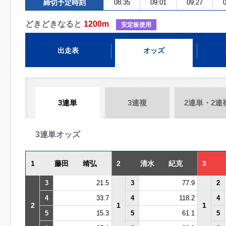
締切予定時刻
08:35
09:01
09:27
0
どきどきなると
1200m
安定板使用
出走表
オッズ
3連単
3連複
2連単・2連
3連単オッズ
1
藤田 靖弘
2
清水 紀克
3
3
21.5
3
77.9
2
4
33.7
4
118.2
4
2
1
1
5
15.3
5
61.1
5