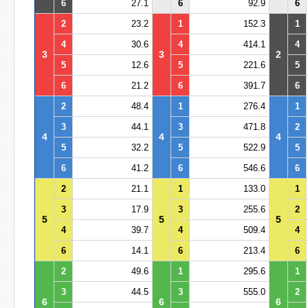
6
27.1
6
92.9
6
2
23.2
1
152.3
1
4
30.6
4
414.1
4
3
3
2
5
12.6
5
221.6
5
6
21.2
6
391.7
6
2
48.4
1
276.4
1
3
44.1
3
471.8
2
4
4
4
5
32.2
5
522.9
5
6
41.2
6
546.6
6
2
21.1
1
133.0
1
3
17.9
3
255.6
2
5
5
5
4
39.7
4
509.4
4
6
14.1
6
213.4
6
2
49.6
1
295.6
1
3
44.5
3
555.0
2
6
6
6