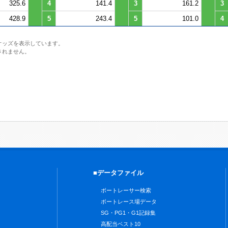
325.6
4
141.4
3
161.2
3
428.9
5
243.4
5
101.0
4
オッズを表示しています。
されません。
■データファイル
ボートレーサー検索
ボートレース場データ
SG・PG1・G1記録集
高配当ベスト10