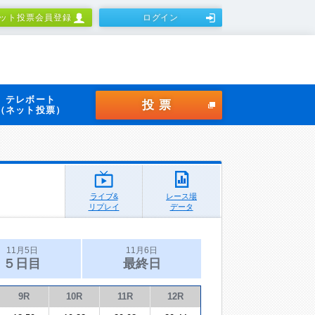
ット投票会員登録
ログイン
テレボート
投票
（ネット投票）
ライブ&
レース場
リプレイ
データ
11月5日
11月6日
５日目
最終日
9R
10R
11R
12R