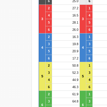
6
25.0
6
2
27.2
1
4
16.5
4
3
3
5
28.1
5
6
26.0
6
2
16.3
1
3
19.8
3
4
4
5
20.9
5
6
17.2
6
2
50.8
1
3
52.3
3
5
5
4
44.9
4
6
46.3
6
2
61.9
1
3
64.8
3
6
6