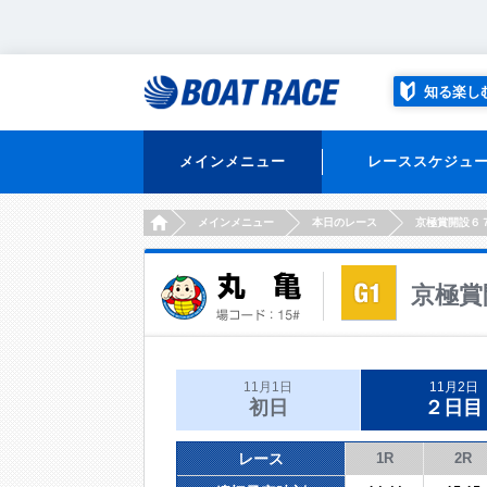
知る楽し
メインメニュー
レーススケジュ
HOME
メインメニュー
本日のレース
京極賞開設６
京極賞
11月1日
11月2日
初日
２日目
レース
1R
2R