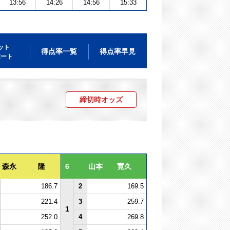
13:56
14:26
14:56
15:33
ット
得点率一覧
得点率早見
ポート
締切時オッズ
森永 隆
6
山本 寛久
186.7
2
169.5
221.4
3
259.7
1
252.0
4
269.8