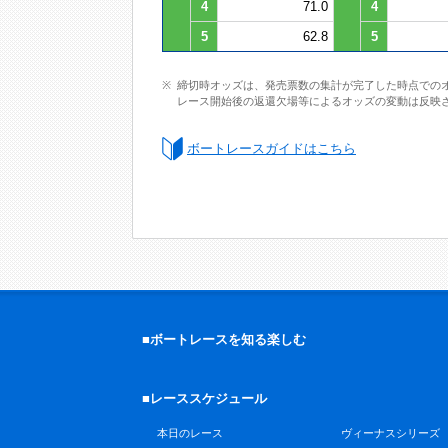
4
71.0
4
5
62.8
5
締切時オッズは、発売票数の集計が完了した時点での
レース開始後の返還欠場等によるオッズの変動は反映
ボートレースガイドはこちら
■ボートレースを知る楽しむ
■レーススケジュール
本日のレース
ヴィーナスシリーズ