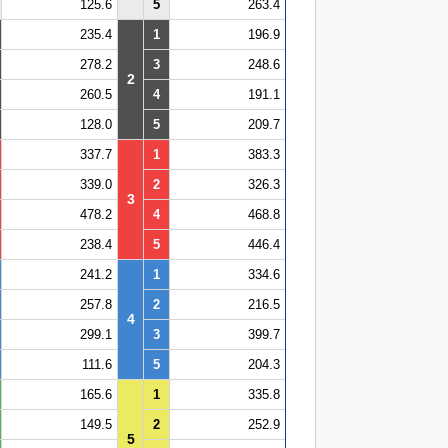
125.6
5
263.4
235.4
1
196.9
278.2
3
248.6
2
260.5
4
191.1
128.0
5
209.7
337.7
1
383.3
339.0
2
326.3
3
478.2
4
468.8
238.4
5
446.4
241.2
1
334.6
257.8
2
216.5
4
299.1
3
399.7
111.6
5
204.3
165.6
1
335.8
149.5
2
252.9
5