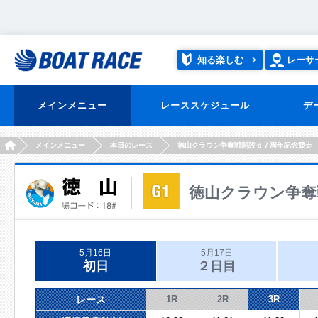
知る楽しむ
レーサ
メインメニュー
レーススケジュール
デ
HOME
メインメニュー
本日のレース
徳山クラウン争奪戦開設６７周年記念競走
徳山クラウン争奪
5月16日
5月17日
初日
２日目
レース
1R
2R
3R