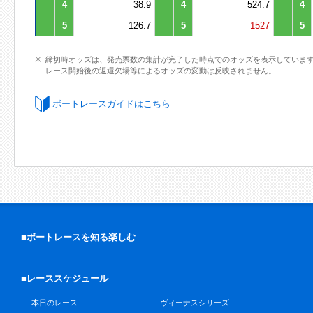
4
38.9
4
524.7
4
5
126.7
5
1527
5
締切時オッズは、発売票数の集計が完了した時点でのオッズを表示していま
レース開始後の返還欠場等によるオッズの変動は反映されません。
ボートレースガイドはこちら
■ボートレースを知る楽しむ
■レーススケジュール
本日のレース
ヴィーナスシリーズ