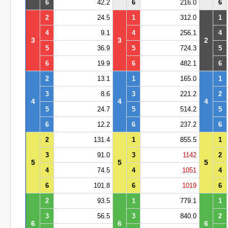
6
42.2
6
216.0
6
2
24.5
1
312.0
1
4
9.1
4
256.1
4
3
3
2
5
36.9
5
724.3
5
6
19.9
6
482.1
6
2
13.1
1
165.0
1
3
8.6
3
221.2
2
4
4
4
5
24.7
5
514.2
5
6
12.2
6
237.2
6
2
131.4
1
855.5
1
3
91.0
3
1142
2
5
5
5
4
74.5
4
1051
4
6
101.8
6
1019
6
2
93.5
1
779.1
1
3
56.5
3
840.0
2
6
6
6