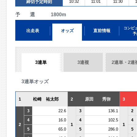
締切予定時刻
10:32
11:01
11:30
1
予 選 1800m
コンピ
出走表
オッズ
直前情報
予
3連単
3連複
2連単・2連
3連単オッズ
1
松崎 祐太郎
2
原田 秀弥
3
3
22.6
3
136.1
2
4
16.0
4
102.5
4
2
1
1
5
65.0
5
286.0
5