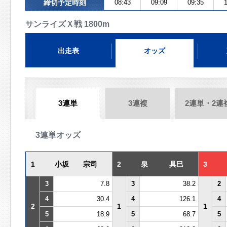
締切予定時刻
08:43
09:09
09:35
1
サンライズＸ戦 1800m
出走表
オッズ
3連単
3連複
2連単・2連
3連単オッズ
1
小坂 宗司
2
泉 具巳
3
3
7.8
3
38.2
2
4
30.4
4
126.1
4
2
1
1
5
18.9
5
68.7
5