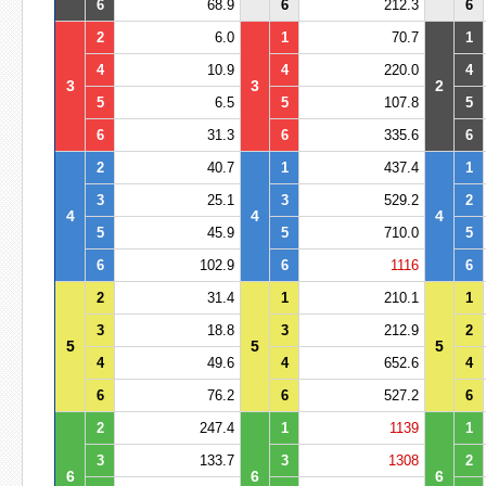
6
68.9
6
212.3
6
2
6.0
1
70.7
1
4
10.9
4
220.0
4
3
3
2
5
6.5
5
107.8
5
6
31.3
6
335.6
6
2
40.7
1
437.4
1
3
25.1
3
529.2
2
4
4
4
5
45.9
5
710.0
5
6
102.9
6
1116
6
2
31.4
1
210.1
1
3
18.8
3
212.9
2
5
5
5
4
49.6
4
652.6
4
6
76.2
6
527.2
6
2
247.4
1
1139
1
3
133.7
3
1308
2
6
6
6