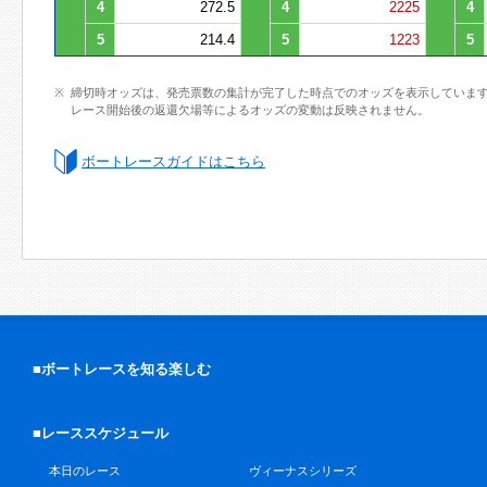
4
272.5
4
2225
4
5
214.4
5
1223
5
締切時オッズは、発売票数の集計が完了した時点でのオッズを表示していま
レース開始後の返還欠場等によるオッズの変動は反映されません。
ボートレースガイドはこちら
■ボートレースを知る楽しむ
■レーススケジュール
本日のレース
ヴィーナスシリーズ