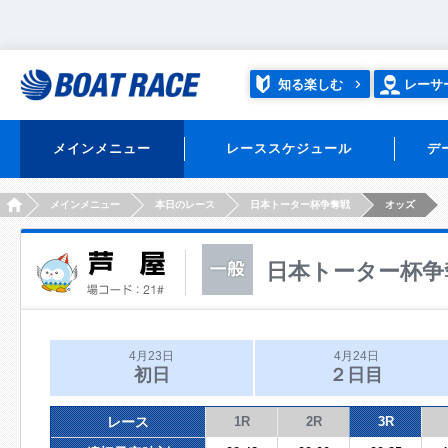
知る楽しむ
レーサ
メインメニュー
レーススケジュール
デ
HOME
メインメニュー
本日のレース
日本トーター杯争奪戦
オッズ
日本トーター杯争
4月23日
4月24日
初日
２日目
レース
1R
2R
3R