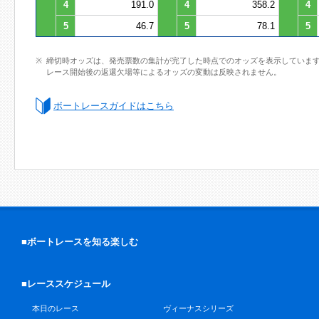
4
191.0
4
358.2
4
5
46.7
5
78.1
5
締切時オッズは、発売票数の集計が完了した時点でのオッズを表示していま
レース開始後の返還欠場等によるオッズの変動は反映されません。
ボートレースガイドはこちら
■ボートレースを知る楽しむ
■レーススケジュール
本日のレース
ヴィーナスシリーズ