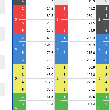
6
10.7
6
19.9
6
2
14.2
1
49.2
1
4
89.3
4
239.1
4
3
3
2
5
23.3
5
71.5
5
6
18.8
6
64.9
6
2
146.6
1
239.3
1
3
194.5
3
448.3
2
4
4
4
5
179.6
5
215.0
5
6
172.5
6
265.4
6
2
29.6
1
60.9
1
3
46.0
3
104.8
2
5
5
5
4
172.7
4
223.0
4
6
30.8
6
57.1
6
2
31.5
1
70.5
1
3
43.4
3
111.4
2
6
6
6