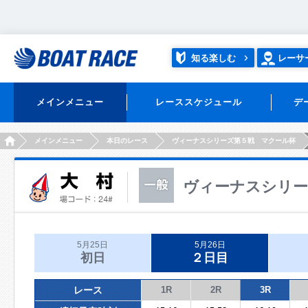
知る楽しむ
レーサ
メインメニュー
レーススケジュール
デ
HOME
メインメニュー
本日のレース
ヴィーナスシリーズ第５戦 マクール杯
ヴィーナスシリー
5月25日
5月26日
初日
２日目
レース
1R
2R
3R