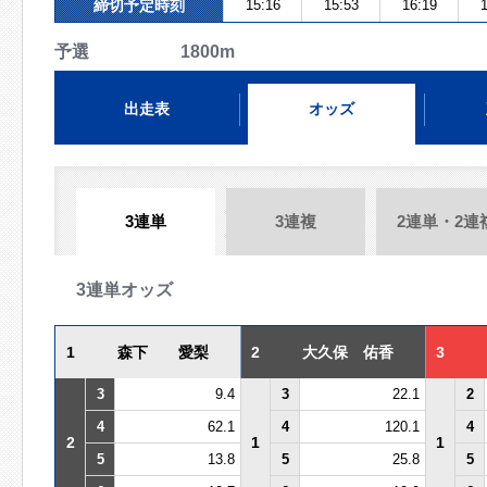
締切予定時刻
15:16
15:53
16:19
1
予選 1800m
出走表
オッズ
3連単
3連複
2連単・2連
3連単オッズ
1
森下 愛梨
2
大久保 佑香
3
3
9.4
3
22.1
2
4
62.1
4
120.1
4
2
1
1
5
13.8
5
25.8
5