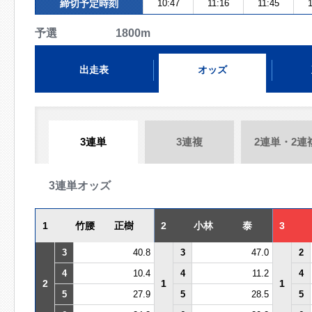
締切予定時刻
10:47
11:16
11:45
1
予選 1800m
出走表
オッズ
3連単
3連複
2連単・2連
3連単オッズ
1
竹腰 正樹
2
小林 泰
3
3
40.8
3
47.0
2
4
10.4
4
11.2
4
2
1
1
5
27.9
5
28.5
5