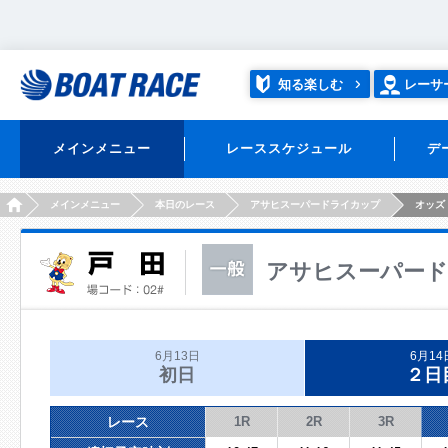
知る楽しむ
レーサ
メインメニュー
レーススケジュール
デ
HOME
メインメニュー
本日のレース
アサヒスーパードライカップ
オッズ
アサヒスーパー
6月13日
6月14
初日
２日
レース
1R
2R
3R