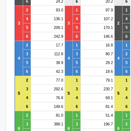
6
24.2
6
20.2
6
2
93.0
1
97.9
1
4
136.1
4
107.2
4
3
3
2
5
209.1
5
170.1
5
6
242.9
6
146.6
6
2
17.7
1
16.8
1
3
112.8
3
80.7
2
4
4
4
5
38.9
5
28.2
5
6
42.3
6
18.6
6
2
77.0
1
79.1
1
3
292.6
3
230.7
2
5
5
5
4
76.8
4
69.1
4
6
149.6
6
81.4
6
2
81.0
1
51.4
1
3
388.1
3
196.7
2
6
6
6