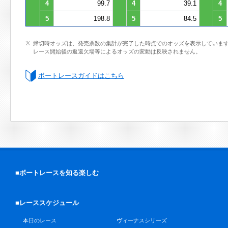
4
99.7
4
39.1
4
5
198.8
5
84.5
5
締切時オッズは、発売票数の集計が完了した時点でのオッズを表示していま
レース開始後の返還欠場等によるオッズの変動は反映されません。
ボートレースガイドはこちら
■ボートレースを知る楽しむ
■レーススケジュール
本日のレース
ヴィーナスシリーズ