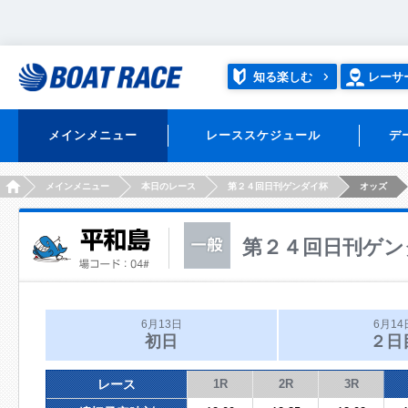
知る楽しむ
レーサ
メインメニュー
レーススケジュール
デ
HOME
メインメニュー
本日のレース
第２４回日刊ゲンダイ杯
オッズ
第２４回日刊ゲン
6月13日
6月14
初日
２日
レース
1R
2R
3R