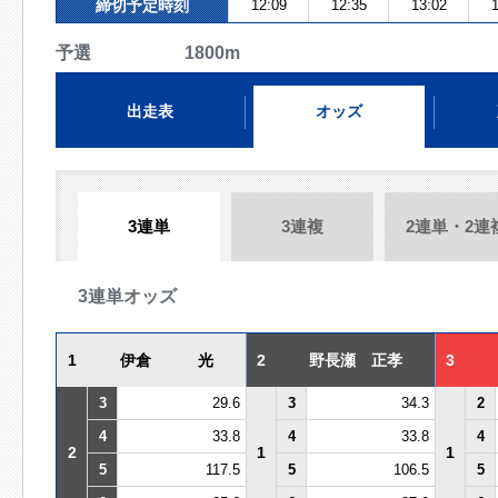
締切予定時刻
12:09
12:35
13:02
1
予選 1800m
出走表
オッズ
3連単
3連複
2連単・2連
3連単オッズ
1
伊倉 光
2
野長瀬 正孝
3
3
29.6
3
34.3
2
4
33.8
4
33.8
4
2
1
1
5
117.5
5
106.5
5