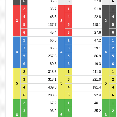
6
35.6
6
27.9
6
2
33.7
1
51.8
1
4
48.6
4
22.8
4
3
3
2
5
137.7
5
118.1
5
6
45.4
6
27.6
6
2
66.5
1
47.2
1
3
86.6
3
29.1
2
4
4
4
5
257.6
5
86.9
5
6
80.8
6
19.3
6
2
318.6
1
211.0
1
3
318.1
3
221.0
2
5
5
5
4
439.3
4
191.4
4
6
288.6
6
92.4
6
2
67.2
1
40.1
1
3
96.2
3
35.2
2
6
6
6