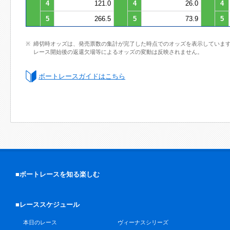
4
121.0
4
26.0
4
5
266.5
5
73.9
5
締切時オッズは、発売票数の集計が完了した時点でのオッズを表示していま
レース開始後の返還欠場等によるオッズの変動は反映されません。
ボートレースガイドはこちら
■ボートレースを知る楽しむ
■レーススケジュール
本日のレース
ヴィーナスシリーズ