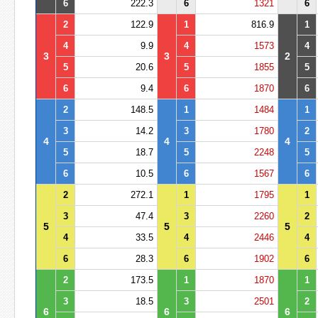
6
222.3
6
1321
6
2
122.9
1
816.9
1
4
9.9
4
1573
4
3
3
2
5
20.6
5
1855
5
6
9.4
6
1870
6
2
148.5
1
1484
1
3
14.2
3
1780
2
4
4
4
5
18.7
5
2248
5
6
10.5
6
1567
6
2
272.1
1
1795
1
3
47.4
3
2260
2
5
5
5
4
33.5
4
2446
4
6
28.3
6
1902
6
2
173.5
1
1870
1
3
18.5
3
2501
2
6
6
6