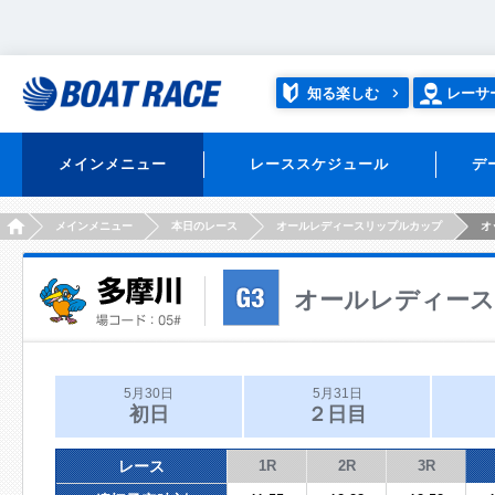
知る楽しむ
レーサ
メインメニュー
レーススケジュール
デ
HOME
メインメニュー
本日のレース
オールレディースリップルカップ
オ
オールレディー
5月30日
5月31日
初日
２日目
レース
1R
2R
3R