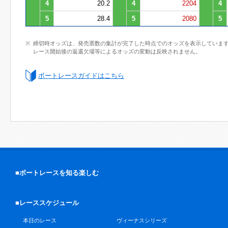
4
20.2
4
2204
4
5
28.4
5
2080
5
締切時オッズは、発売票数の集計が完了した時点でのオッズを表示していま
レース開始後の返還欠場等によるオッズの変動は反映されません。
ボートレースガイドはこちら
■ボートレースを知る楽しむ
■レーススケジュール
本日のレース
ヴィーナスシリーズ