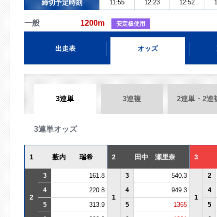
締切予定時刻
11:55
12:23
12:52
1
一般
1200m
安定板使用
出走表
オッズ
3連単
3連複
2連単・2連
3連単オッズ
1
薮内 瑞希
2
田中 瀬里奈
3
3
161.8
3
540.3
2
4
220.8
4
949.3
4
2
1
1
5
313.9
5
1365
5