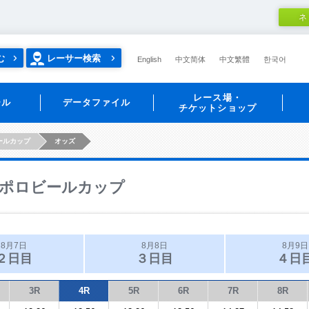
ネ
む
レーサー検索
English
中文简体
中文繁體
한국어
レース場・
ール
データファイル
チケットショップ
ールカップ
オッズ
ポロビールカップ
8月7日
8月8日
8月9日
２日目
３日目
４日
3R
4R
5R
6R
7R
8R