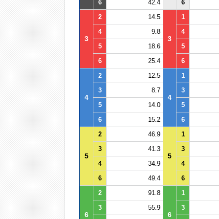
6
42.4
6
2
14.5
1
4
9.8
4
3
3
5
18.6
5
6
25.4
6
2
12.5
1
3
8.7
3
4
4
5
14.0
5
6
15.2
6
2
46.9
1
3
41.3
3
5
5
4
34.9
4
6
49.4
6
2
91.8
1
3
55.9
3
6
6