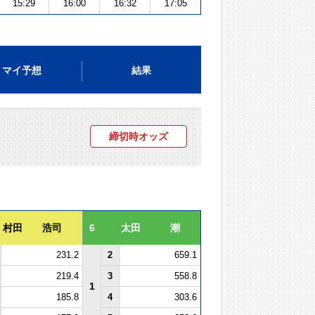
15:29
16:00
16:32
17:05
マイ予想
結果
締切時オッズ
村田 浩司
6
太田 潮
231.2
2
659.1
219.4
3
558.8
1
185.8
4
303.6