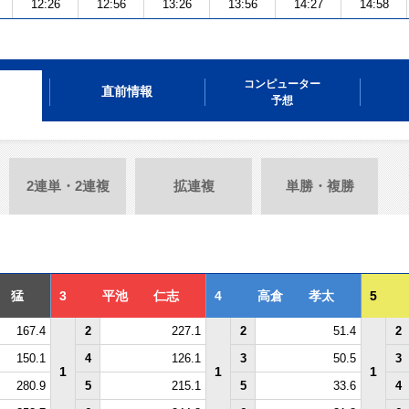
12:26
12:56
13:26
13:56
14:27
14:58
コンピューター
直前情報
予想
2連単・2連複
拡連複
単勝・複勝
 猛
3
平池 仁志
4
高倉 孝太
5
167.4
2
227.1
2
51.4
2
150.1
4
126.1
3
50.5
3
1
1
1
280.9
5
215.1
5
33.6
4