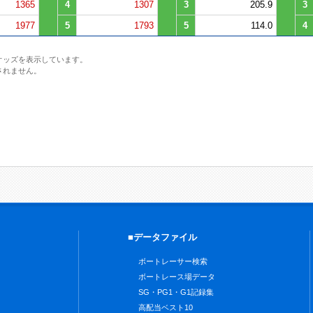
1365
4
1307
3
205.9
3
1977
5
1793
5
114.0
4
オッズを表示しています。
されません。
■データファイル
ボートレーサー検索
ボートレース場データ
SG・PG1・G1記録集
高配当ベスト10