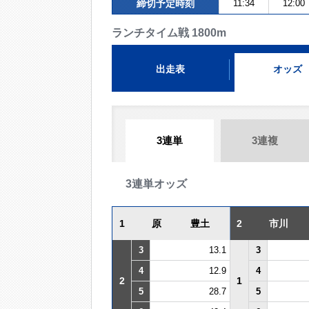
締切予定時刻
11:34
12:00
ランチタイム戦 1800m
出走表
オッズ
3連単
3連複
3連単オッズ
1
原 豊土
2
市川
3
13.1
3
4
12.9
4
2
1
5
28.7
5