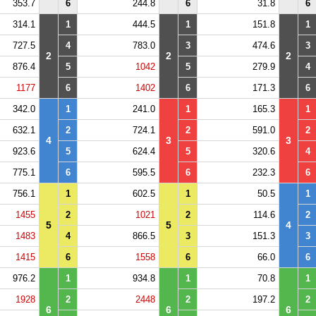
353.7
6
244.8
6
31.8
6
314.1
1
444.5
1
151.8
1
727.5
4
783.0
3
474.6
3
2
2
2
876.4
5
1042
5
279.9
4
1177
6
1402
6
171.3
6
342.0
1
241.0
1
165.3
1
632.1
2
724.1
2
591.0
2
4
3
3
923.6
5
624.4
5
320.6
4
775.1
6
595.5
6
232.3
6
756.1
1
602.5
1
50.5
1
1455
2
1021
2
114.6
2
5
5
4
1483
4
866.5
3
151.3
3
1415
6
1558
6
66.0
6
976.2
1
934.8
1
70.8
1
1928
2
2448
2
197.2
2
6
6
6