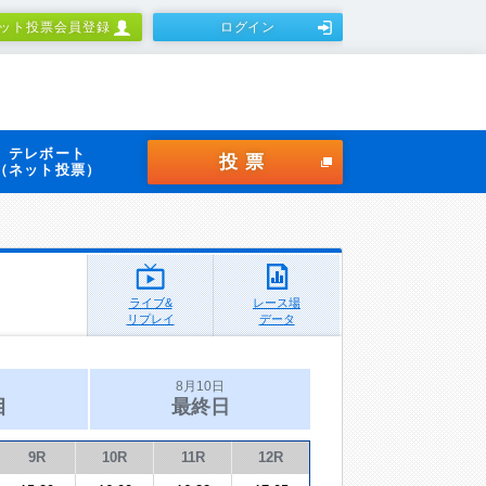
ット投票会員登録
ログイン
テレボート
投票
（ネット投票）
ライブ&
レース場
リプレイ
データ
8月10日
目
最終日
9R
10R
11R
12R