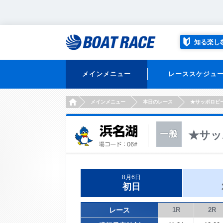
知る楽し
メインメニュー
レーススケジュ
HOME
メインメニュー
本日のレース
★サッポロビ
★サッ
8月6日
初日
レース
1R
2R