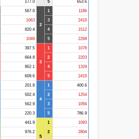
177.0
5
653.6
567.0
1
1186
1063
3
2410
2
820.4
4
1512
1049
5
2268
397.5
1
1078
664.8
2
2203
3
952.1
4
1329
609.6
5
2410
201.8
1
400.6
502.4
2
1254
4
562.9
3
1056
220.3
5
786.9
441.9
1
1093
976.2
2
2804
5