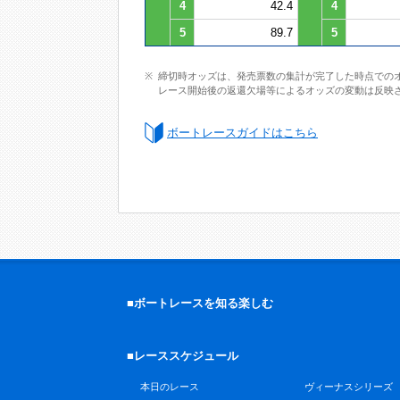
4
42.4
4
5
89.7
5
締切時オッズは、発売票数の集計が完了した時点での
レース開始後の返還欠場等によるオッズの変動は反映
ボートレースガイドはこちら
■ボートレースを知る楽しむ
■レーススケジュール
本日のレース
ヴィーナスシリーズ