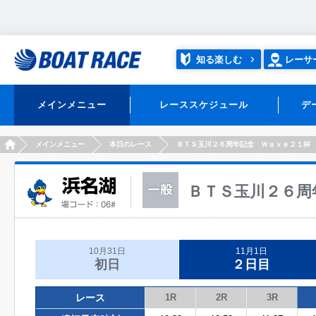
知る楽しむ
レーサ
メインメニュー
レーススケジュール
デ
HOME
メインメニュー
本日のレース
ＢＴＳ玉川２６周年記念 Ｗａｖｅ２１杯
ＢＴＳ玉川２６周
10月31日
11月1日
初日
２日目
レース
1R
2R
3R