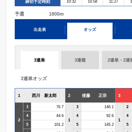
締切予定時刻
10:32
10:58
11:27
予選 1800m
出走表
オッズ
3連単
3連複
2連単・2連
3連単オッズ
1
西川 新太郎
2
後藤 正宗
3
3
76.7
3
146.1
2
4
44.6
4
92.6
4
2
1
1
5
101.2
5
145.2
5