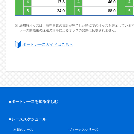
4
17.8
4
46.0
4
5
34.0
5
88.0
5
締切時オッズは、発売票数の集計が完了した時点でのオッズを表示していま
レース開始後の返還欠場等によるオッズの変動は反映されません。
ボートレースガイドはこちら
■ボートレースを知る楽しむ
■レーススケジュール
本日のレース
ヴィーナスシリーズ