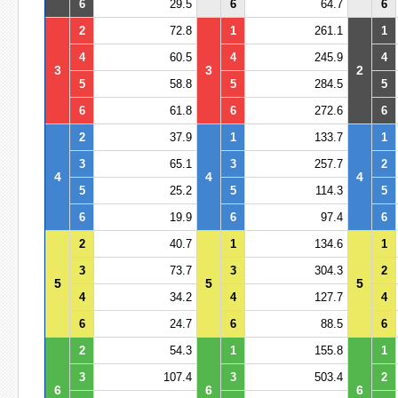
6
29.5
6
64.7
6
2
72.8
1
261.1
1
4
60.5
4
245.9
4
3
3
2
5
58.8
5
284.5
5
6
61.8
6
272.6
6
2
37.9
1
133.7
1
3
65.1
3
257.7
2
4
4
4
5
25.2
5
114.3
5
6
19.9
6
97.4
6
2
40.7
1
134.6
1
3
73.7
3
304.3
2
5
5
5
4
34.2
4
127.7
4
6
24.7
6
88.5
6
2
54.3
1
155.8
1
3
107.4
3
503.4
2
6
6
6