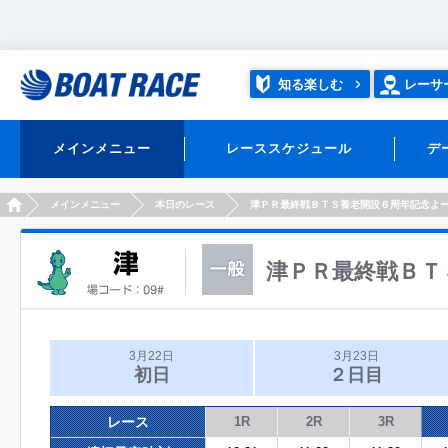
知る楽しむ
レーサ
メインメニュー
レーススケジュール
デ
HOME
メインメニュー
本日のレース
津ＰＲ最終戦ＢＴＳ養老開設６周年記念よ
津ＰＲ最終戦ＢＴ
3月22日
3月23日
初日
２日目
レース
1R
2R
3R