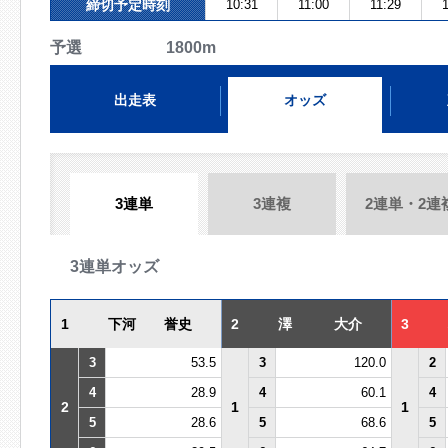
締切予定時刻
10:31
11:00
11:29
予選 1800m
出走表
オッズ
3連単
3連複
2連単・2連
3連単オッズ
1
下河 誉史
2
澤 大介
3
3
53.5
3
120.0
2
4
28.9
4
60.1
4
2
1
1
5
28.6
5
68.6
5