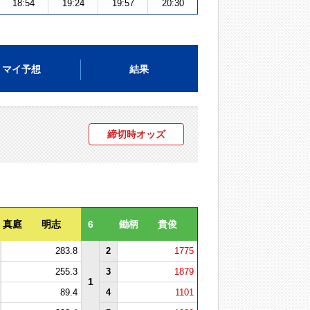
18:54
19:24
19:57
20:30
マイ予想
結果
締切時オッズ
真庭 明志
6
鋤柄 貴俊
283.8
2
1775
255.3
3
1879
1
89.4
4
1101