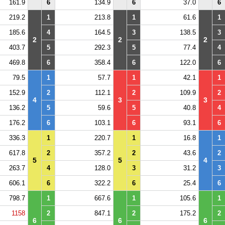
161.9
6
134.9
6
37.0
6
219.2
1
213.8
1
61.6
1
185.6
4
164.5
3
138.5
3
2
2
2
403.7
5
292.3
5
77.4
4
469.8
6
358.4
6
122.0
6
79.5
1
57.7
1
42.1
1
152.9
2
112.1
2
109.9
2
4
3
3
136.2
5
59.6
5
40.8
4
176.2
6
103.1
6
93.1
6
336.3
1
220.7
1
16.8
1
617.8
2
357.2
2
43.6
2
5
5
4
263.7
4
128.0
3
31.2
3
606.1
6
322.2
6
25.4
6
798.7
1
667.6
1
105.6
1
1158
2
847.1
2
175.2
2
6
6
6