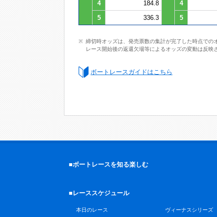
4
184.8
4
5
336.3
5
締切時オッズは、発売票数の集計が完了した時点での
レース開始後の返還欠場等によるオッズの変動は反映
ボートレースガイドはこちら
■ボートレースを知る楽しむ
■レーススケジュール
本日のレース
ヴィーナスシリーズ