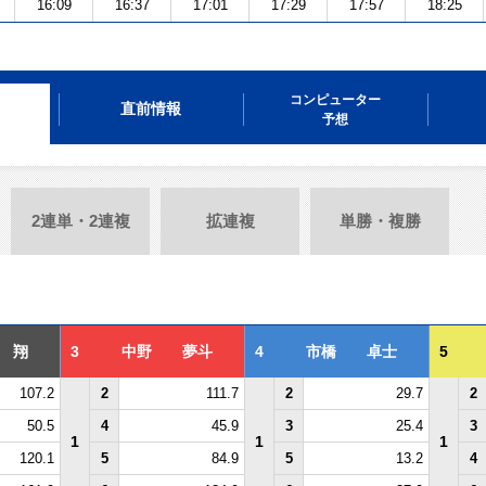
16:09
16:37
17:01
17:29
17:57
18:25
コンピューター
直前情報
予想
2連単・2連複
拡連複
単勝・複勝
 翔
3
中野 夢斗
4
市橋 卓士
5
107.2
2
111.7
2
29.7
2
50.5
4
45.9
3
25.4
3
1
1
1
120.1
5
84.9
5
13.2
4