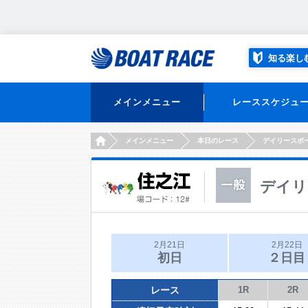
知る楽し
メインメニュー
レーススケジュ
HOME
メインメニュー
本日のレース
デイリースポ
デイリ
2月21日
2月22日
初日
２日目
レース
1R
2R