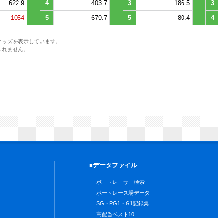
622.9
4
403.7
3
186.5
3
1054
5
679.7
5
80.4
4
オッズを表示しています。
されません。
■データファイル
ボートレーサー検索
ボートレース場データ
SG・PG1・G1記録集
高配当ベスト10