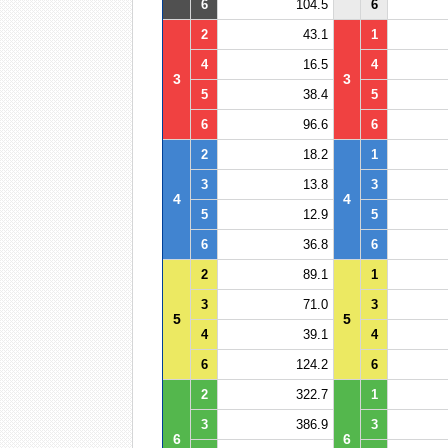
6
104.5
6
2
43.1
1
4
16.5
4
3
3
5
38.4
5
6
96.6
6
2
18.2
1
3
13.8
3
4
4
5
12.9
5
6
36.8
6
2
89.1
1
3
71.0
3
5
5
4
39.1
4
6
124.2
6
2
322.7
1
3
386.9
3
6
6