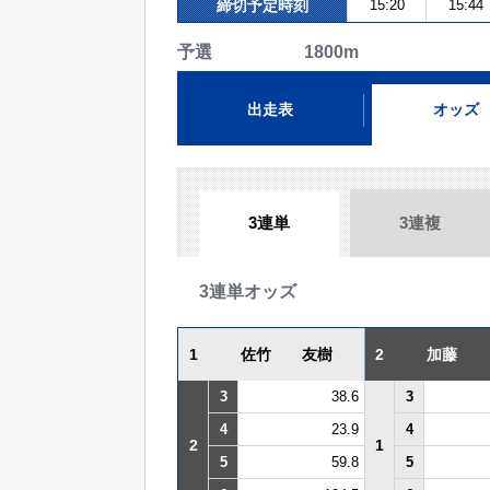
締切予定時刻
15:20
15:44
予選 1800m
出走表
オッズ
3連単
3連複
3連単オッズ
1
佐竹 友樹
2
加藤
3
38.6
3
4
23.9
4
2
1
5
59.8
5