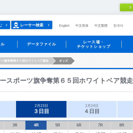
ネ
む
レーサー検索
English
中文简体
中文繁體
한국어
レース場・
ール
データファイル
チケットショップ
ーツ旗争奪第６５回ホワイトベア競走
オッズ
ースポーツ旗争奪第６５回ホワイトベア競走
2月23日
2月24日
３日目
４日目
3R
4R
5R
6R
7R
8R