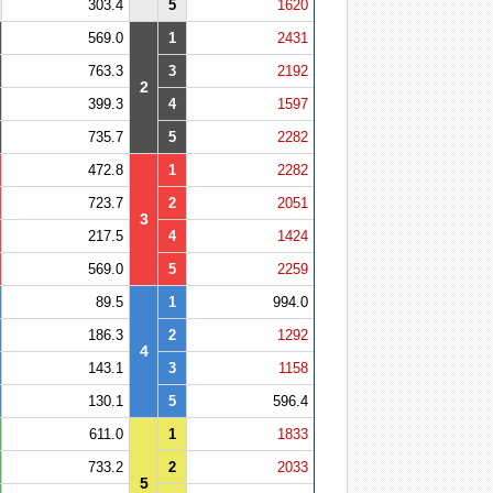
303.4
5
1620
569.0
1
2431
763.3
3
2192
2
399.3
4
1597
735.7
5
2282
472.8
1
2282
723.7
2
2051
3
217.5
4
1424
569.0
5
2259
89.5
1
994.0
186.3
2
1292
4
143.1
3
1158
130.1
5
596.4
611.0
1
1833
733.2
2
2033
5