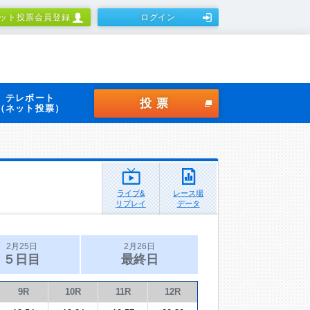
ット投票会員登録
ログイン
テレボート
投票
（ネット投票）
ライブ&
レース場
リプレイ
データ
2月25日
2月26日
５日目
最終日
9R
10R
11R
12R