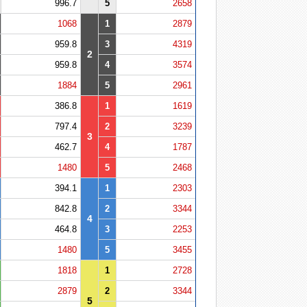
996.7
5
2658
1068
1
2879
959.8
3
4319
2
959.8
4
3574
1884
5
2961
386.8
1
1619
797.4
2
3239
3
462.7
4
1787
1480
5
2468
394.1
1
2303
842.8
2
3344
4
464.8
3
2253
1480
5
3455
1818
1
2728
2879
2
3344
5