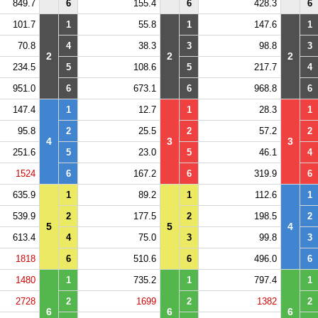
849.7
6
155.4
6
428.3
6
101.7
1
55.8
1
147.6
1
70.8
4
38.3
3
98.8
3
2
2
2
234.5
5
108.6
5
217.7
4
951.0
6
673.1
6
968.8
6
147.4
1
12.7
1
28.3
1
95.8
2
25.5
2
57.2
2
4
3
3
251.6
5
23.0
5
46.1
4
1524
6
167.2
6
319.9
6
635.9
1
89.2
1
112.6
1
539.9
2
177.5
2
198.5
2
5
5
4
613.4
4
75.0
3
99.8
3
1818
6
510.6
6
496.0
6
1480
1
735.2
1
797.4
1
2728
2
1699
2
1382
2
6
6
6