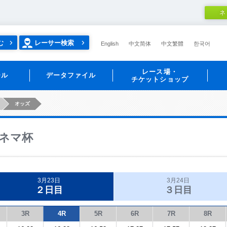
ネ
む
レーサー検索
English
中文简体
中文繁體
한국어
レース場・
ール
データファイル
チケットショップ
オッズ
ネマ杯
3月23日
3月24日
２日目
３日目
3R
4R
5R
6R
7R
8R