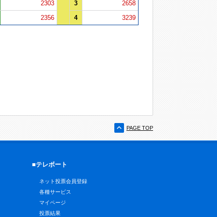
2303
3
2658
2356
4
3239
PAGE TOP
■テレボート
ネット投票会員登録
各種サービス
マイページ
投票結果