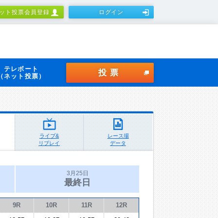
ット投票会員登録
ログイン
テレボート
投票
（ネット投票）
ライブ&
レース場
リプレイ
データ
3月25日
最終日
9R
10R
11R
12R