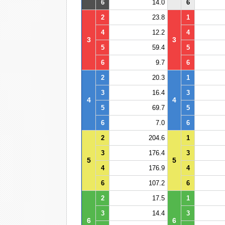
6
14.0
6
2
23.8
1
4
12.2
4
3
3
5
59.4
5
6
9.7
6
2
20.3
1
3
16.4
3
4
4
5
69.7
5
6
7.0
6
2
204.6
1
3
176.4
3
5
5
4
176.9
4
6
107.2
6
2
17.5
1
3
14.4
3
6
6