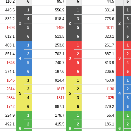
118.2
6
95.7
6
44.5
6
445.5
1
556.9
1
331.4
1
832.2
4
818.4
3
775.6
3
2
2
2
1693
5
1496
5
1011
4
612.1
6
513.5
6
323.1
6
403.1
1
253.8
1
261.7
1
851.4
2
702.1
2
887.1
2
4
3
3
1646
5
740.7
5
813.9
4
374.1
6
197.6
6
236.6
6
1646
1
914.4
1
450.9
1
2314
2
1817
2
1130
2
5
5
4
2554
4
1311
3
1025
3
1742
6
887.1
6
279.2
6
224.9
1
179.7
1
56.4
1
492.1
2
415.5
2
186.1
2
6
6
6