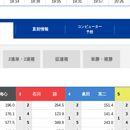
18:14
18:38
19:05
19:31
19:57
20:26
コンピューター
直前情報
予想
2連単・2連複
拡連複
単勝・複勝
海心
3
石川 諒
4
眞田 英二
5
196.0
2
264.5
2
151.4
2
176.1
4
123.9
3
141.4
3
1
1
1
577.5
5
349.8
5
243.0
4