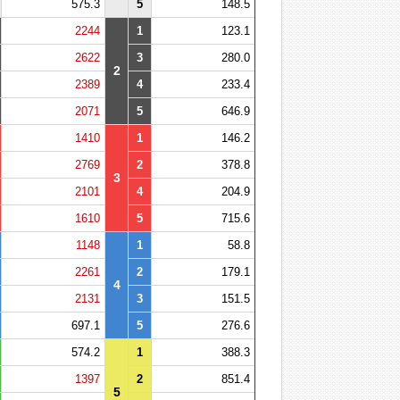
575.3
5
148.5
2244
1
123.1
2622
3
280.0
2
2389
4
233.4
2071
5
646.9
1410
1
146.2
2769
2
378.8
3
2101
4
204.9
1610
5
715.6
1148
1
58.8
2261
2
179.1
4
2131
3
151.5
697.1
5
276.6
574.2
1
388.3
1397
2
851.4
5