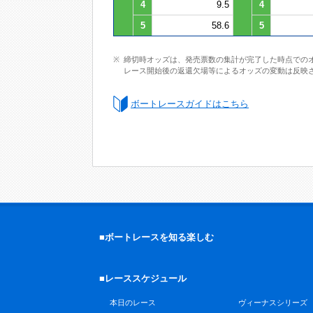
4
9.5
4
5
58.6
5
締切時オッズは、発売票数の集計が完了した時点での
レース開始後の返還欠場等によるオッズの変動は反映
ボートレースガイドはこちら
■ボートレースを知る楽しむ
■レーススケジュール
本日のレース
ヴィーナスシリーズ