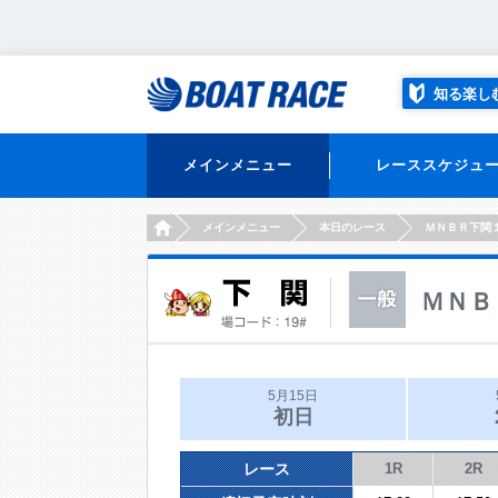
知る楽し
メインメニュー
レーススケジュ
HOME
メインメニュー
本日のレース
ＭＮＢＲ下関
ＭＮＢ
5月15日
初日
レース
1R
2R