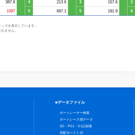
387.8
4
213.6
3
157.6
3
1097
5
697.1
5
191.9
4
オッズを表示しています。
されません。
■データファイル
ボートレーサー検索
ボートレース場データ
SG・PG1・G1記録集
高配当ベスト10