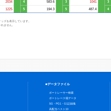
2034
4
583.6
3
1041
3
1225
5
194.3
5
487.4
4
オッズを表示しています。
されません。
■データファイル
ボートレーサー検索
ボートレース場データ
SG・PG1・G1記録集
高配当ベスト10