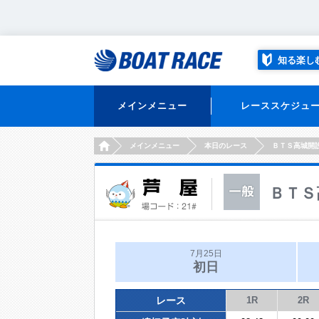
知る楽し
メインメニュー
レーススケジュ
HOME
メインメニュー
本日のレース
ＢＴＳ高城開
ＢＴＳ
7月25日
初日
レース
1R
2R