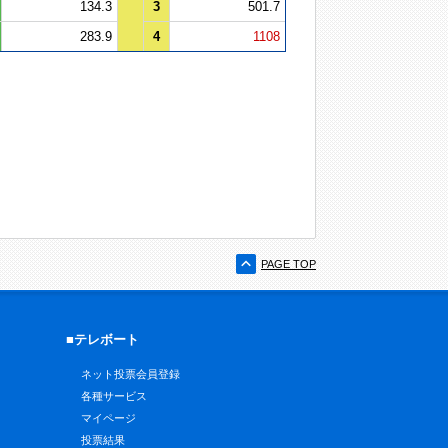
134.3
3
501.7
283.9
4
1108
PAGE TOP
■テレボート
ネット投票会員登録
各種サービス
マイページ
投票結果