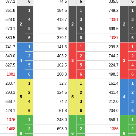
377.1
6
74.6
6
335.5
6
261.8
1
194.5
1
749.2
1
528.0
4
413.7
3
1081
3
2
2
2
270.1
5
169.8
5
699.6
4
580.5
6
379.1
6
1087
6
741.7
1
141.6
1
299.3
1
840.0
2
403.2
2
744.2
2
4
3
3
827.5
5
102.5
5
224.7
4
1081
6
260.3
6
498.3
6
280.7
1
32.7
1
161.4
1
293.3
2
124.5
2
411.4
2
5
5
4
688.7
4
74.2
3
212.0
3
428.1
6
61.8
6
204.0
6
1076
1
248.0
1
658.1
1
1468
2
693.0
2
1386
2
6
6
6