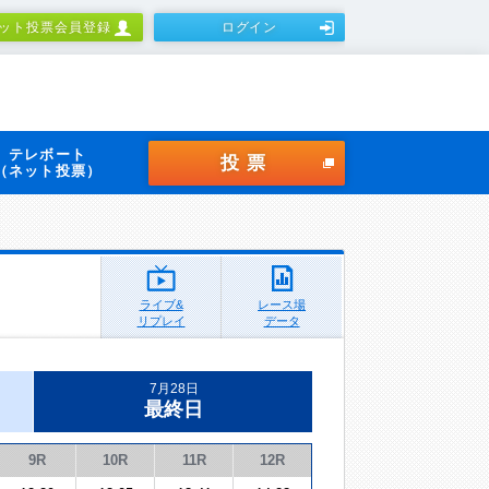
ット投票会員登録
ログイン
テレボート
投票
（ネット投票）
ライブ&
レース場
リプレイ
データ
7月28日
最終日
9R
10R
11R
12R