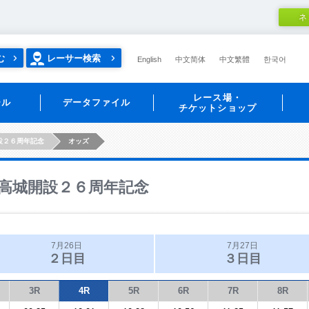
ネ
む
レーサー検索
English
中文简体
中文繁體
한국어
レース場・
ール
データファイル
チケットショップ
設２６周年記念
オッズ
高城開設２６周年記念
7月26日
7月27日
２日目
３日目
3R
4R
5R
6R
7R
8R