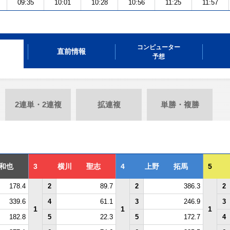
09:35
10:01
10:28
10:56
11:25
11:57
コンピューター
直前情報
予想
2連単・2連複
拡連複
単勝・複勝
和也
3
横川 聖志
4
上野 拓馬
5
178.4
2
89.7
2
386.3
2
339.6
4
61.1
3
246.9
3
1
1
1
182.8
5
22.3
5
172.7
4