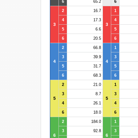
6
65.2
6
2
16.7
1
4
17.3
4
3
3
5
6.6
5
6
20.5
6
2
66.8
1
3
39.9
3
4
4
5
31.7
5
6
68.3
6
2
21.0
1
3
8.7
3
5
5
4
26.1
4
6
18.0
6
2
184.0
1
3
92.8
3
6
6