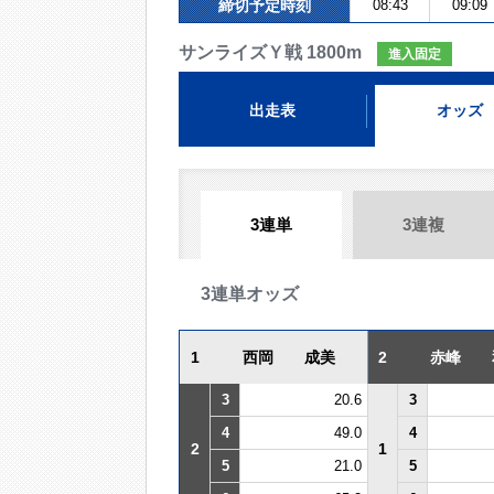
締切予定時刻
08:43
09:09
サンライズＹ戦 1800m
進入固定
出走表
オッズ
3連単
3連複
3連単オッズ
1
西岡 成美
2
赤峰 
3
20.6
3
4
49.0
4
2
1
5
21.0
5