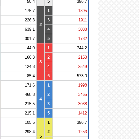
50.4
5
396.7
175.7
1
1895
226.3
3
1911
2
639.1
4
3038
301.7
5
1732
44.0
1
744.2
166.3
2
2153
3
124.8
4
2549
85.4
5
573.0
171.6
1
1998
468.8
2
3465
4
215.5
3
3038
215.1
5
1412
105.5
1
396.7
298.4
2
1253
5