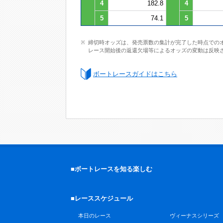
4
182.8
4
5
74.1
5
締切時オッズは、発売票数の集計が完了した時点での
レース開始後の返還欠場等によるオッズの変動は反映
ボートレースガイドはこちら
■ボートレースを知る楽しむ
■レーススケジュール
本日のレース
ヴィーナスシリーズ