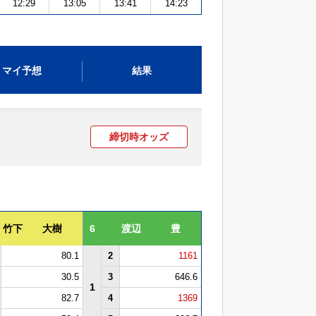
12:29
13:05
13:41
14:23
マイ予想
結果
締切時オッズ
竹下 大樹
6
渡辺 豊
80.1
2
1161
30.5
3
646.6
1
82.7
4
1369