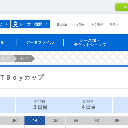
ネ
む
レーサー検索
English
中文简体
中文繁體
한국어
レース場・
ール
データファイル
チケットショップ
ｙカップ
オッズ
ＴＢｏｙカップ
6月5日
6月6日
３日目
４日目
3R
4R
5R
6R
7R
8R