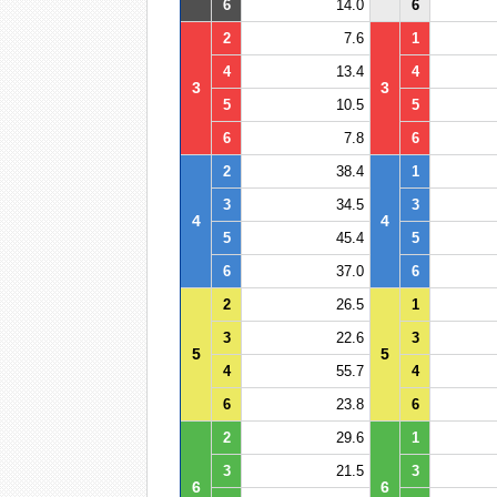
6
14.0
6
2
7.6
1
4
13.4
4
3
3
5
10.5
5
6
7.8
6
2
38.4
1
3
34.5
3
4
4
5
45.4
5
6
37.0
6
2
26.5
1
3
22.6
3
5
5
4
55.7
4
6
23.8
6
2
29.6
1
3
21.5
3
6
6