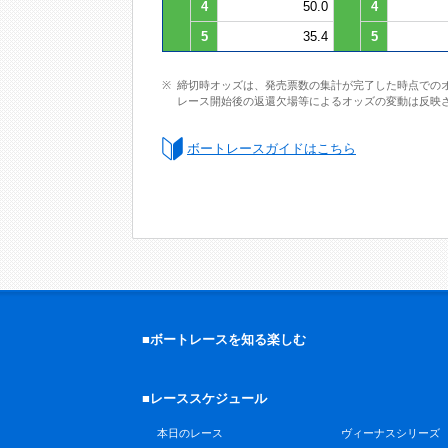
4
50.0
4
5
35.4
5
締切時オッズは、発売票数の集計が完了した時点での
レース開始後の返還欠場等によるオッズの変動は反映
ボートレースガイドはこちら
■ボートレースを知る楽しむ
■レーススケジュール
本日のレース
ヴィーナスシリーズ