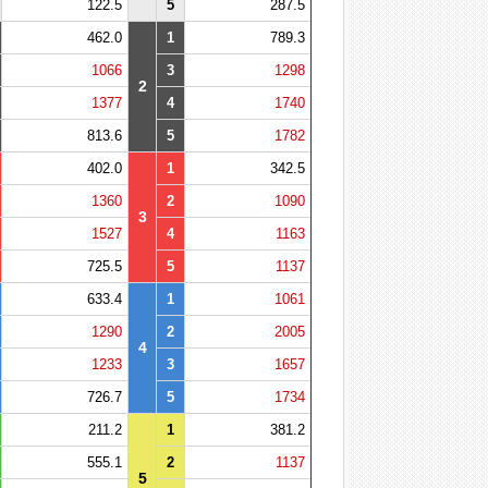
122.5
5
287.5
462.0
1
789.3
1066
3
1298
2
1377
4
1740
813.6
5
1782
402.0
1
342.5
1360
2
1090
3
1527
4
1163
725.5
5
1137
633.4
1
1061
1290
2
2005
4
1233
3
1657
726.7
5
1734
211.2
1
381.2
555.1
2
1137
5