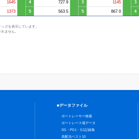
1645
4
727.9
3
1145
3
1373
5
563.5
5
867.0
4
オッズを表示しています。
されません。
■データファイル
ボートレーサー検索
ボートレース場データ
SG・PG1・G1記録集
高配当ベスト10