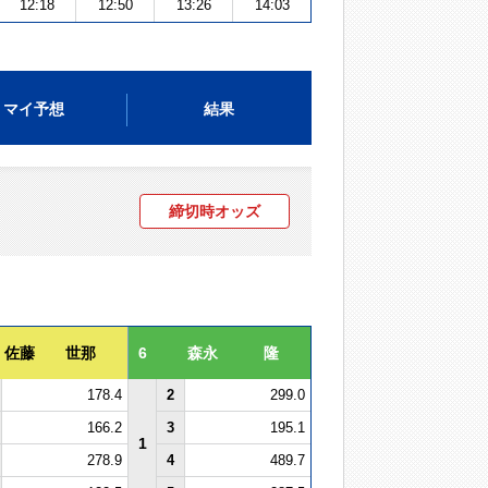
12:18
12:50
13:26
14:03
マイ予想
結果
締切時オッズ
佐藤 世那
6
森永 隆
178.4
2
299.0
166.2
3
195.1
1
278.9
4
489.7