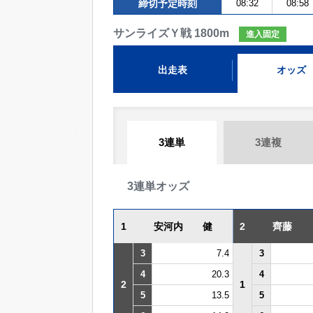
締切予定時刻
08:32
08:58
サンライズＹ戦 1800m
進入固定
出走表
オッズ
3連単
3連複
3連単オッズ
1
安河内 健
2
齊藤
3
7.4
3
4
20.3
4
2
1
5
13.5
5