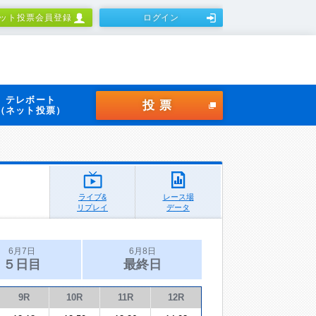
ット投票会員登録
ログイン
テレボート
投票
（ネット投票）
ライブ&
レース場
リプレイ
データ
6月7日
6月8日
５日目
最終日
9R
10R
11R
12R