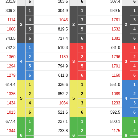
201.9
6
103.6
6
307.4
6
306.3
1
304.9
1
939.5
1
1114
4
1046
3
1761
3
2
2
2
1066
5
819.5
5
1532
4
743.5
6
717.4
6
1381
6
742.3
1
510.3
1
781.0
1
1360
2
1139
2
1796
2
4
3
3
1294
5
794.9
5
1701
4
1279
6
611.8
6
1160
6
614.4
1
336.6
1
551.0
1
1336
2
852.2
2
1069
2
5
5
4
1434
4
1034
3
1233
3
1013
6
521.6
6
592.5
6
677.4
1
237.1
1
590.1
1
1344
2
733.8
2
1175
2
6
6
6