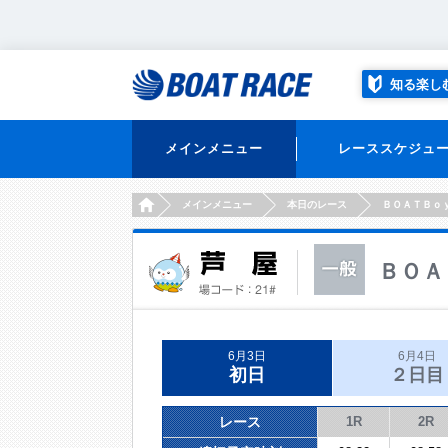
知る楽し
メインメニュー
レーススケジュ
HOME
メインメニュー
本日のレース
ＢＯＡＴＢｏ
ＢＯＡ
6月3日
6月4日
初日
２日目
レース
1R
2R