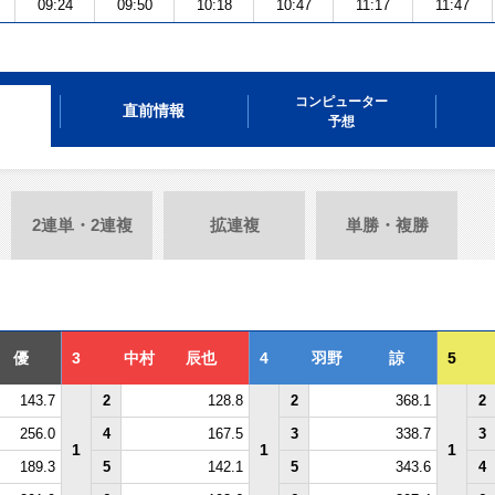
09:24
09:50
10:18
10:47
11:17
11:47
コンピューター
直前情報
予想
2連単・2連複
拡連複
単勝・複勝
 優
3
中村 辰也
4
羽野 諒
5
143.7
2
128.8
2
368.1
2
256.0
4
167.5
3
338.7
3
1
1
1
189.3
5
142.1
5
343.6
4