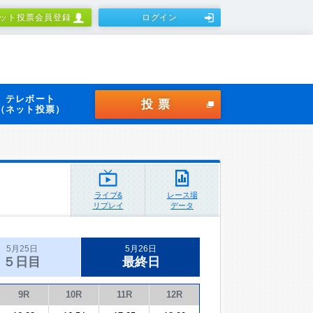
ット投票会員登録
ログイン
テレボート
投票
（ネット投票）
ライブ&
レース場
リプレイ
データ
5月25日
5月26日
５日目
最終日
9R
10R
11R
12R