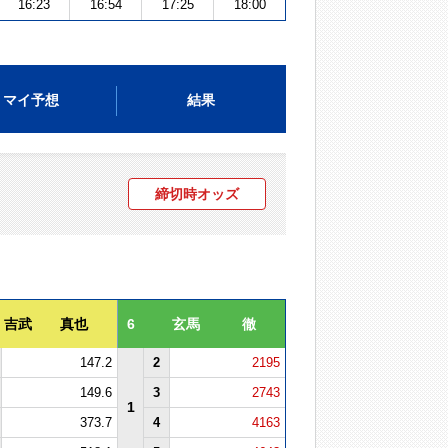
16:23
16:54
17:25
18:00
マイ予想
結果
締切時オッズ
吉武 真也
6
玄馬 徹
147.2
2
2195
149.6
3
2743
1
373.7
4
4163