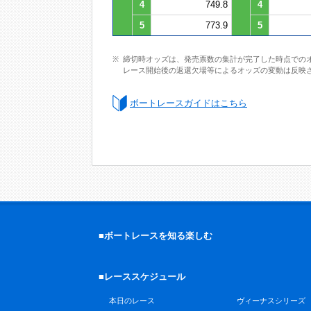
4
749.8
4
5
773.9
5
締切時オッズは、発売票数の集計が完了した時点での
レース開始後の返還欠場等によるオッズの変動は反映
ボートレースガイドはこちら
■ボートレースを知る楽しむ
■レーススケジュール
本日のレース
ヴィーナスシリーズ