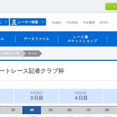
ネ
む
レーサー検索
English
中文简体
中文繁體
한국어
レース場・
ール
データファイル
チケットショップ
ース記者クラブ杯
オッズ
ートレース記者クラブ杯
5月23日
5月24日
３日目
４日目
3R
4R
5R
6R
7R
8R