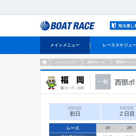
知る楽し
メインメニュー
レーススケジュ
HOME
メインメニュー
本日のレース
西部ボートレ
西部ボ
5月21日
5月22日
初日
２日目
レース
1R
2R