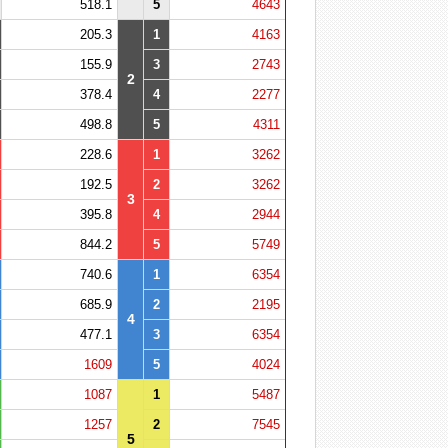
518.1
5
4643
205.3
1
4163
155.9
3
2743
2
378.4
4
2277
498.8
5
4311
228.6
1
3262
192.5
2
3262
3
395.8
4
2944
844.2
5
5749
740.6
1
6354
685.9
2
2195
4
477.1
3
6354
1609
5
4024
1087
1
5487
1257
2
7545
5