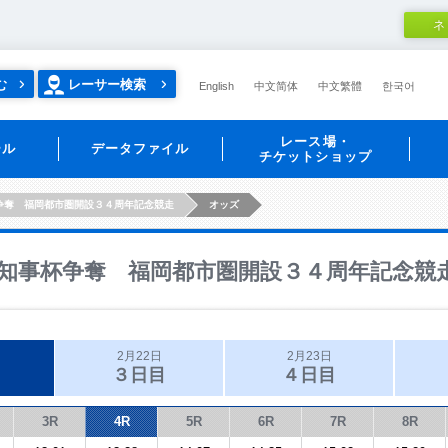
ネ
む
レーサー検索
English
中文简体
中文繁體
한국어
レース場・
ール
データファイル
チケットショップ
争奪 福岡都市圏開設３４周年記念競走
オッズ
知事杯争奪 福岡都市圏開設３４周年記念競
2月22日
2月23日
３日目
４日目
3R
4R
5R
6R
7R
8R