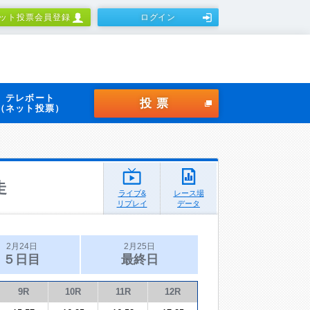
ット投票会員登録
ログイン
テレボート
投票
（ネット投票）
走
ライブ&
レース場
リプレイ
データ
2月24日
2月25日
５日目
最終日
9R
10R
11R
12R