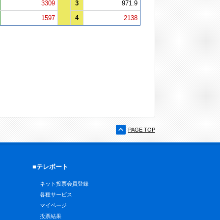
3309
3
971.9
1597
4
2138
PAGE TOP
■テレボート
ネット投票会員登録
各種サービス
マイページ
投票結果