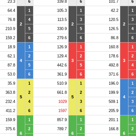
23.3
6
339.8
6
101.7
6
64.4
1
105.3
1
42.2
1
76.8
4
113.5
3
120.5
3
2
2
2
210.9
5
330.9
5
126.5
4
159.2
6
279.6
6
86.8
6
18.9
1
126.9
1
160.8
1
62.1
2
129.4
2
178.6
2
4
3
3
87.8
5
442.6
5
492.8
4
53.0
6
361.9
6
371.6
6
35.9
1
510.9
1
196.0
1
363.8
2
661.8
2
199.9
2
5
5
4
232.4
4
1029
3
509.1
3
411.2
6
1597
6
205.9
6
159.9
1
857.9
1
201.1
1
375.6
2
789.7
2
166.8
2
6
6
6