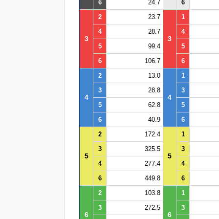
6
24.7
6
2
23.7
1
4
28.7
4
3
3
5
99.4
5
6
106.7
6
2
13.0
1
3
28.8
3
4
4
5
62.8
5
6
40.9
6
2
172.4
1
3
325.5
3
5
5
4
277.4
4
6
449.8
6
2
103.8
1
3
272.5
3
6
6