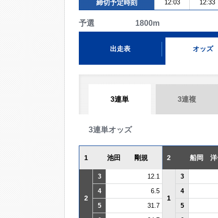
締切予定時刻
12:03
12:33
予選 1800m
出走表
オッズ
3連単
3連複
3連単オッズ
1
池田 剛規
2
船岡 洋
3
12.1
3
4
6.5
4
2
1
5
31.7
5