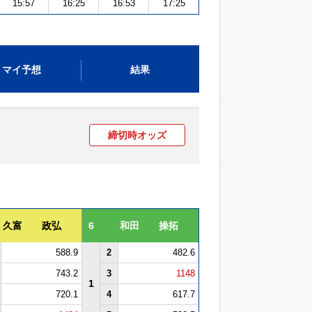
15:57
16:25
16:53
17:25
マイ予想
結果
締切時オッズ
久富 政弘
6
和田 操拓
588.9
2
482.6
743.2
3
1148
1
720.1
4
617.7