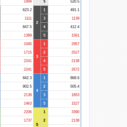
1494
5
520.5
623.2
1
491.1
1111
3
1139
2
847.5
4
412.4
1389
5
1561
1045
1
2957
1715
2
2527
3
2241
4
2138
2241
5
2672
842.3
1
868.6
902.5
2
505.4
4
2138
3
1853
1463
5
1527
2206
1
3390
1737
2
2138
5