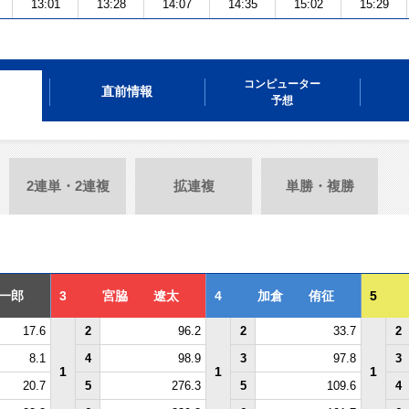
13:01
13:28
14:07
14:35
15:02
15:29
コンピューター
直前情報
予想
2連単・2連複
拡連複
単勝・複勝
一郎
3
宮脇 遼太
4
加倉 侑征
5
17.6
2
96.2
2
33.7
2
8.1
4
98.9
3
97.8
3
1
1
1
20.7
5
276.3
5
109.6
4