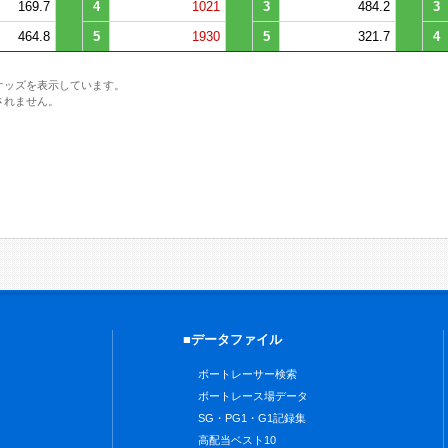
169.7
4
1021
3
484.2
3
464.8
5
1930
5
321.7
4
オッズを表示しています。
されません。
■データファイル
ボートレーサー検索
ボートレース場データ
SG・PG1・G1記録集
高配当ベスト10