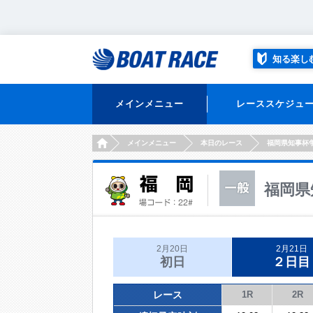
知る楽し
メインメニュー
レーススケジュ
HOME
メインメニュー
本日のレース
福岡県知事杯
福岡県
2月20日
2月21日
初日
２日目
レース
1R
2R