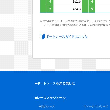
4
151.5
4
5
434.3
5
締切時オッズは、発売票数の集計が完了した時点での
レース開始後の返還欠場等によるオッズの変動は反映
ボートレースガイドはこちら
■ボートレースを知る楽しむ
■レーススケジュール
本日のレース
ヴィーナスシリーズ