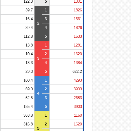
122.3
5
1301
39.7
1
1826
16.4
3
1561
2
39.4
4
1826
112.8
5
1533
13.8
1
1281
10.4
2
1620
3
13.3
4
1384
29.3
5
622.2
160.4
1
4293
69.0
2
3903
4
52.5
3
2683
185.4
5
3903
363.8
1
1160
316.8
2
1620
5