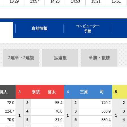
13:29
13:57
14:25
14:53
15:21
15:51
コンピューター
直前情報
予想
2連単・2連複
拡連複
単勝・複勝
博人
3
奈須 啓太
4
三原 司
5
72.0
2
55.4
2
740.2
2
224.7
4
76.0
3
553.9
3
1
1
1
70.9
5
31.0
5
550.4
4