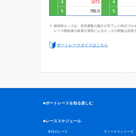
4
1073
4
5
795.0
5
締切時オッズは、発売票数の集計が完了した時点での
レース開始後の返還欠場等によるオッズの変動は反映
ボートレースガイドはこちら
■ボートレースを知る楽しむ
■レーススケジュール
本日のレース
ヴィーナスシリーズ