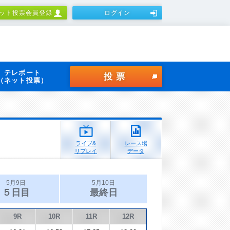
ット投票会員登録
ログイン
テレボート
投票
（ネット投票）
ライブ&
レース場
リプレイ
データ
5月9日
5月10日
５日目
最終日
9R
10R
11R
12R