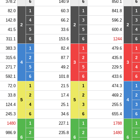
378.2
6
140.9
6
850.1
6
82.0
1
60.3
1
841.8
1
142.8
4
66.2
3
596.2
3
2
2
2
41.5
5
33.6
5
600.4
4
311.1
6
153.6
6
1244
6
383.3
1
82.4
1
479.6
1
315.6
2
87.7
2
435.8
2
4
3
3
271.7
5
49.2
5
229.5
4
592.1
6
101.8
6
433.6
6
72.0
1
21.5
1
474.3
1
33.8
2
17.4
2
469.2
2
5
5
4
124.4
4
25.1
3
255.5
3
245.3
6
34.6
6
655.4
6
1480
1
227.1
1
1788
1
986.9
2
235.8
2
1480
2
6
6
6