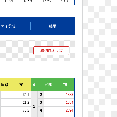
16:21
16:53
17:25
18:00
マイ予想
結果
締切時オッズ
田頭 実
6
相馬 翔
34.1
2
1683
21.2
3
1384
1
73.2
4
2094