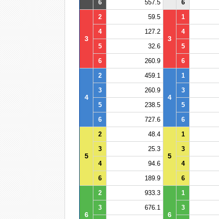
6
557.5
6
2
59.5
1
4
127.2
4
3
3
5
32.6
5
6
260.9
6
2
459.1
1
3
260.9
3
4
4
5
238.5
5
6
727.6
6
2
48.4
1
3
25.3
3
5
5
4
94.6
4
6
189.9
6
2
933.3
1
3
676.1
3
6
6