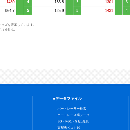
1480
4
183.8
3
1301
3
964.7
5
125.9
5
1431
4
オッズを表示しています。
されません。
■データファイル
ボートレーサー検索
ボートレース場データ
SG・PG1・G1記録集
高配当ベスト10