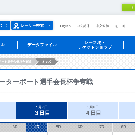
ネ
む
レーサー検索
English
中文简体
中文繁體
한국어
レース場・
ール
データファイル
チケットショップ
ボート選手会長杯争奪戦
オッズ
ーターボート選手会長杯争奪戦
5月7日
5月8日
３日目
４日目
3R
4R
5R
6R
7R
8R