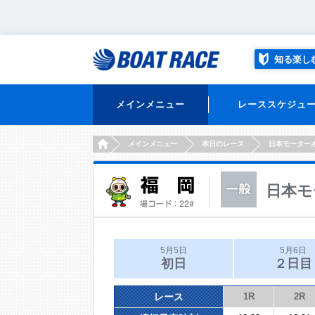
知る楽し
メインメニュー
レーススケジュ
HOME
メインメニュー
本日のレース
日本モーター
日本モ
5月5日
5月6日
初日
２日目
レース
1R
2R