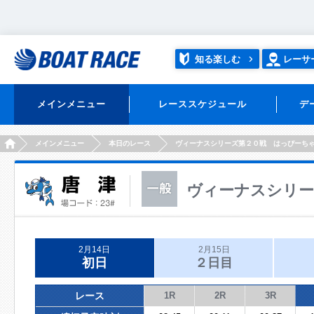
知る楽しむ
レーサ
メインメニュー
レーススケジュール
デ
HOME
メインメニュー
本日のレース
ヴィーナスシリーズ第２０戦 はっぴーち
ヴィーナスシリー
2月14日
2月15日
初日
２日目
レース
1R
2R
3R