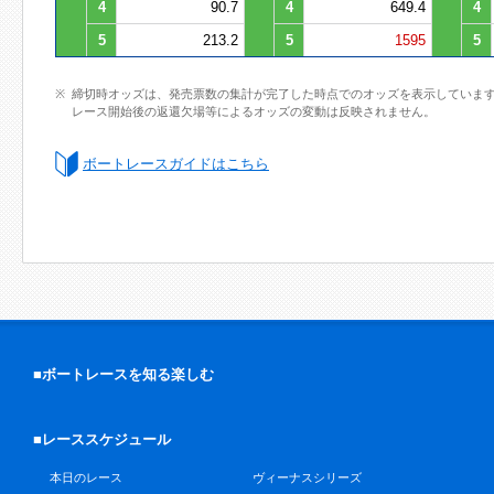
4
90.7
4
649.4
4
5
213.2
5
1595
5
締切時オッズは、発売票数の集計が完了した時点でのオッズを表示していま
レース開始後の返還欠場等によるオッズの変動は反映されません。
ボートレースガイドはこちら
■ボートレースを知る楽しむ
■レーススケジュール
本日のレース
ヴィーナスシリーズ