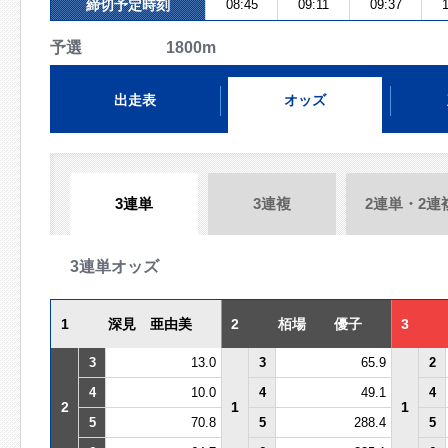
締切予定時刻
08:45
09:11
09:37
1
予選 1800m
出走表
オッズ
3連単
3連複
2連単・2連
3連単オッズ
1
深見 亜由美
2
栢場 優子
3
3
13.0
3
65.9
2
4
10.0
4
49.1
4
2
1
1
5
70.8
5
288.4
5