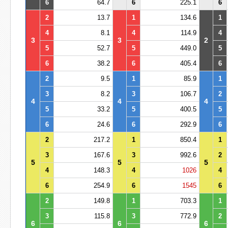
6
64.7
6
225.1
6
2
13.7
1
134.6
1
4
8.1
4
114.9
4
3
3
2
5
52.7
5
449.0
5
6
38.2
6
405.4
6
2
9.5
1
85.9
1
3
8.2
3
106.7
2
4
4
4
5
33.2
5
400.5
5
6
24.6
6
292.9
6
2
217.2
1
850.4
1
3
167.6
3
992.6
2
5
5
5
4
148.3
4
1026
4
6
254.9
6
1545
6
2
149.8
1
703.3
1
3
115.8
3
772.9
2
6
6
6