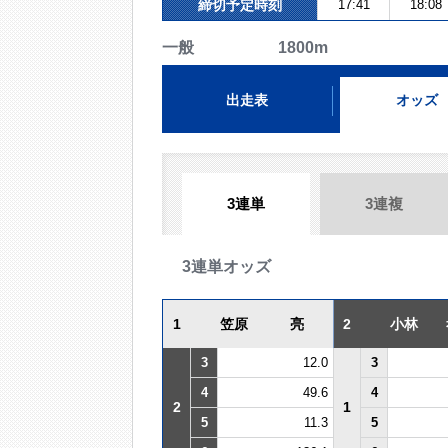
締切予定時刻
17:41
18:08
一般 1800m
出走表
オッズ
3連単
3連複
3連単オッズ
1
笠原 亮
2
小林 
3
12.0
3
4
49.6
4
2
1
5
11.3
5