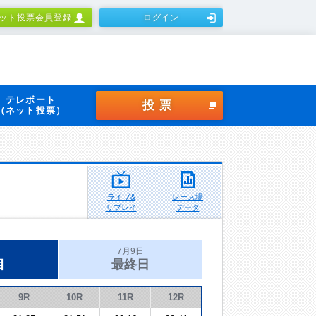
ット投票会員登録
ログイン
テレボート
投票
（ネット投票）
ライブ&
レース場
リプレイ
データ
7月9日
目
最終日
9R
10R
11R
12R