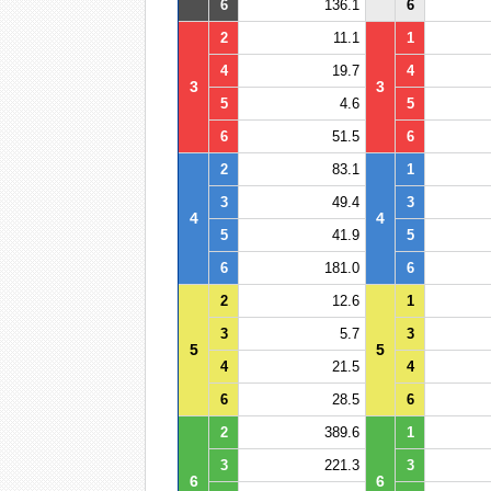
6
136.1
6
2
11.1
1
4
19.7
4
3
3
5
4.6
5
6
51.5
6
2
83.1
1
3
49.4
3
4
4
5
41.9
5
6
181.0
6
2
12.6
1
3
5.7
3
5
5
4
21.5
4
6
28.5
6
2
389.6
1
3
221.3
3
6
6