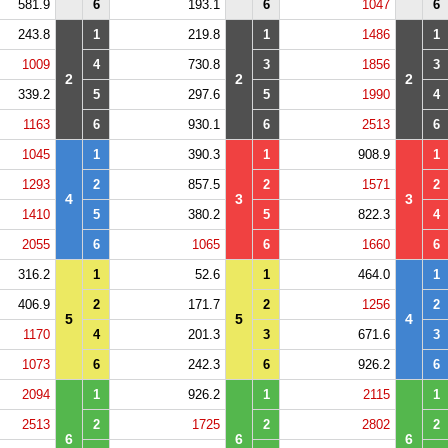
581.9
6
193.1
6
1047
6
243.8
1
219.8
1
1486
1
1009
4
730.8
3
1856
3
2
2
2
339.2
5
297.6
5
1990
4
1163
6
930.1
6
2513
6
1045
1
390.3
1
908.9
1
1293
2
857.5
2
1571
2
4
3
3
1410
5
380.2
5
822.3
4
2055
6
1065
6
1660
6
316.2
1
52.6
1
464.0
1
406.9
2
171.7
2
1256
2
5
5
4
1170
4
201.3
3
671.6
3
1073
6
242.3
6
926.2
6
2094
1
926.2
1
2115
1
2513
2
1725
2
2802
2
6
6
6