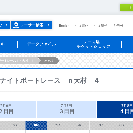
ネ
む
レーサー検索
English
中文简体
中文繁體
한국어
レース場・
ール
データファイル
チケットショップ
ボートレースｉｎ大村 ４
オッズ
ナイトボートレースｉｎ大村 ４
7月6日
7月7日
7月8日
２日目
３日目
４日
3R
4R
5R
6R
7R
8R