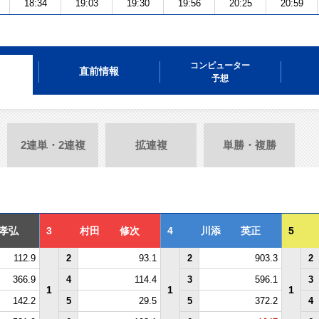
18:34
19:03
19:30
19:56
20:25
20:59
コンピューター
直前情報
予想
2連単・2連複
拡連複
単勝・複勝
孝弘
3
村田 修次
4
川添 英正
5
112.9
2
93.1
2
903.3
2
366.9
4
114.4
3
596.1
3
1
1
1
142.2
5
29.5
5
372.2
4