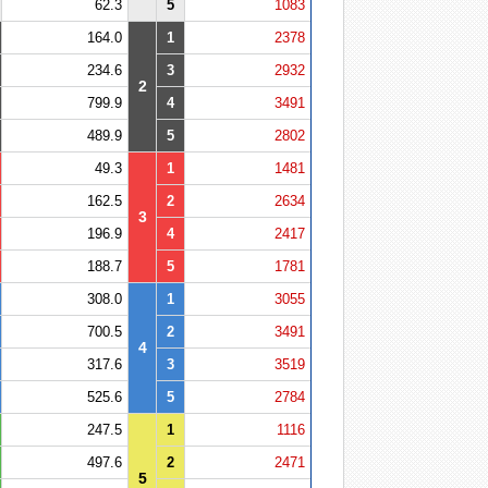
62.3
5
1083
164.0
1
2378
234.6
3
2932
2
799.9
4
3491
489.9
5
2802
49.3
1
1481
162.5
2
2634
3
196.9
4
2417
188.7
5
1781
308.0
1
3055
700.5
2
3491
4
317.6
3
3519
525.6
5
2784
247.5
1
1116
497.6
2
2471
5