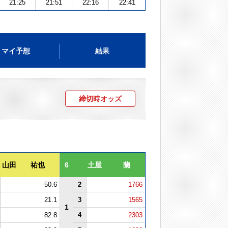
21:25
21:51
22:16
22:41
マイ予想
結果
締切時オッズ
山田 祐也
6
土屋 蘭
50.6
2
1766
21.1
3
1565
1
82.8
4
2303