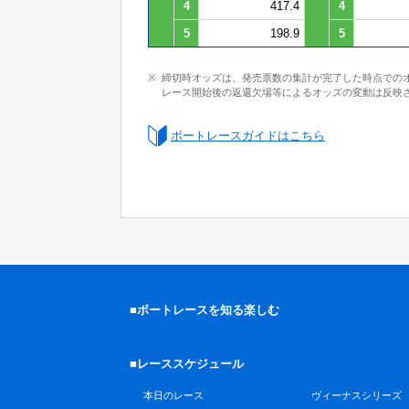
4
417.4
4
5
198.9
5
締切時オッズは、発売票数の集計が完了した時点での
レース開始後の返還欠場等によるオッズの変動は反映
ボートレースガイドはこちら
■ボートレースを知る楽しむ
■レーススケジュール
本日のレース
ヴィーナスシリーズ