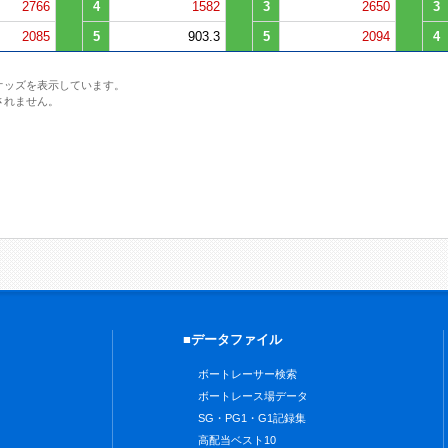
2766
4
1582
3
2650
3
2085
5
903.3
5
2094
4
オッズを表示しています。
されません。
■データファイル
ボートレーサー検索
ボートレース場データ
SG・PG1・G1記録集
高配当ベスト10