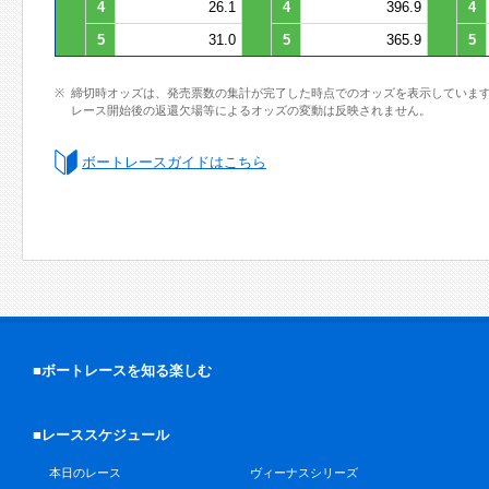
4
26.1
4
396.9
4
5
31.0
5
365.9
5
締切時オッズは、発売票数の集計が完了した時点でのオッズを表示していま
レース開始後の返還欠場等によるオッズの変動は反映されません。
ボートレースガイドはこちら
■ボートレースを知る楽しむ
■レーススケジュール
本日のレース
ヴィーナスシリーズ