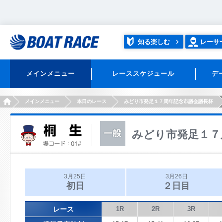
知る楽しむ
レーサ
メインメニュー
レーススケジュール
デ
HOME
メインメニュー
本日のレース
みどり市発足１７周年記念市議会議長杯
みどり市発足１７
3月25日
3月26日
初日
２日目
レース
1R
2R
3R