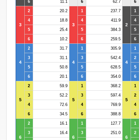
6
11.1
6
62.7
6
2
20.2
1
237.7
1
4
18.8
4
411.9
4
3
3
2
5
25.4
5
384.3
5
6
10.2
6
259.5
6
2
31.7
1
305.9
1
3
31.1
3
542.4
2
4
4
4
5
50.8
5
628.5
5
6
20.1
6
354.0
6
2
59.9
1
368.2
1
3
52.2
3
597.4
2
5
5
5
4
72.6
4
769.9
4
6
34.5
6
388.8
6
2
16.1
1
127.7
1
3
16.4
3
251.0
2
6
6
6