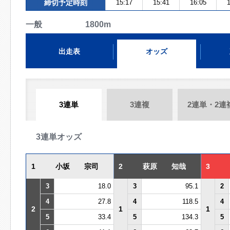
締切予定時刻
15:17
15:41
16:05
1
一般 1800m
出走表
オッズ
3連単
3連複
2連単・2連
3連単オッズ
1
小坂 宗司
2
萩原 知哉
3
3
18.0
3
95.1
2
4
27.8
4
118.5
4
2
1
1
5
33.4
5
134.3
5