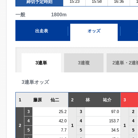
締切予定時刻
15:23
15:58
16:36
1
一般 1800m
出走表
オッズ
3連単
3連複
2連単・2連
3連単オッズ
1
藤原 仙二
2
林 祐介
3
3
25.2
3
97.0
2
4
42.0
4
153.7
4
2
1
1
5
7.7
5
34.5
5