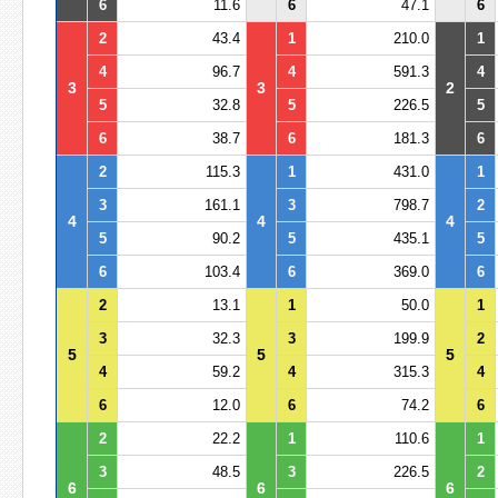
6
11.6
6
47.1
6
2
43.4
1
210.0
1
4
96.7
4
591.3
4
3
3
2
5
32.8
5
226.5
5
6
38.7
6
181.3
6
2
115.3
1
431.0
1
3
161.1
3
798.7
2
4
4
4
5
90.2
5
435.1
5
6
103.4
6
369.0
6
2
13.1
1
50.0
1
3
32.3
3
199.9
2
5
5
5
4
59.2
4
315.3
4
6
12.0
6
74.2
6
2
22.2
1
110.6
1
3
48.5
3
226.5
2
6
6
6