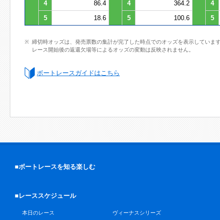
4
86.4
4
364.2
4
5
18.6
5
100.6
5
締切時オッズは、発売票数の集計が完了した時点でのオッズを表示していま
レース開始後の返還欠場等によるオッズの変動は反映されません。
ボートレースガイドはこちら
■ボートレースを知る楽しむ
■レーススケジュール
本日のレース
ヴィーナスシリーズ