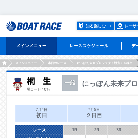
知る楽しむ
レーサ
メインメニュー
レーススケジュール
デ
HOME
メインメニュー
本日のレース
にっぽん未来プロジェクト競走ｉｎ桐生
にっぽん未来プロ
7月4日
7月5日
初日
２日目
レース
1R
2R
3R