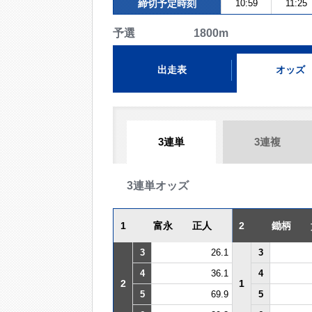
締切予定時刻
10:59
11:25
予選 1800m
出走表
オッズ
3連単
3連複
3連単オッズ
1
富永 正人
2
鋤柄 
3
26.1
3
4
36.1
4
2
1
5
69.9
5