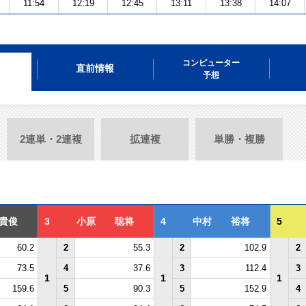
11:54
12:19
12:45
13:11
13:38
14:07
コンピューター
直前情報
予想
2連単・2連複
拡連複
単勝・複勝
貴俊
3
小原 聡将
4
中村 裕将
5
60.2
2
55.3
2
102.9
2
73.5
4
37.6
3
112.4
3
1
1
1
159.6
5
90.3
5
152.9
4