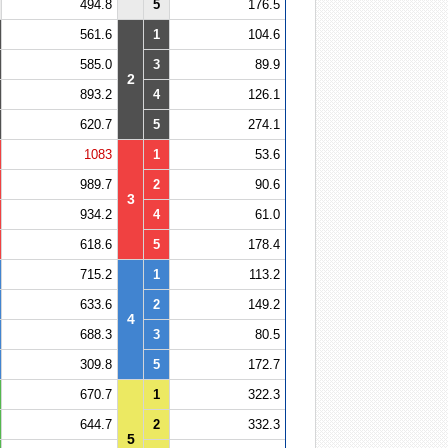
494.8
5
176.5
561.6
1
104.6
585.0
3
89.9
2
893.2
4
126.1
620.7
5
274.1
1083
1
53.6
989.7
2
90.6
3
934.2
4
61.0
618.6
5
178.4
715.2
1
113.2
633.6
2
149.2
4
688.3
3
80.5
309.8
5
172.7
670.7
1
322.3
644.7
2
332.3
5