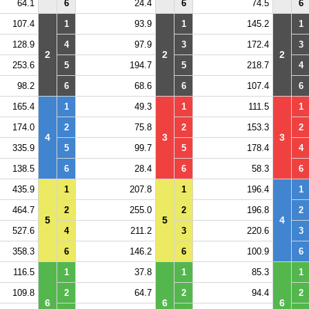
64.1
6
24.4
6
74.5
6
107.4
1
93.9
1
145.2
1
128.9
4
97.9
3
172.4
3
2
2
2
253.6
5
194.7
5
218.7
4
98.2
6
68.6
6
107.4
6
165.4
1
49.3
1
111.5
1
174.0
2
75.8
2
153.3
2
4
3
3
335.9
5
99.7
5
178.4
4
138.5
6
28.4
6
58.3
6
435.9
1
207.8
1
196.4
1
464.7
2
255.0
2
196.8
2
5
5
4
527.6
4
211.2
3
220.6
3
358.3
6
146.2
6
100.9
6
116.5
1
37.8
1
85.3
1
109.8
2
64.7
2
94.4
2
6
6
6