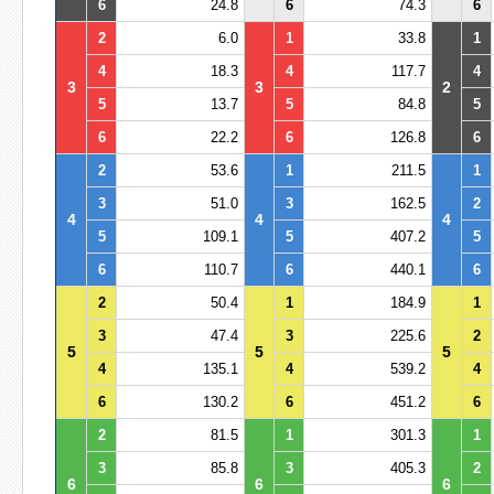
6
24.8
6
74.3
6
2
6.0
1
33.8
1
4
18.3
4
117.7
4
3
3
2
5
13.7
5
84.8
5
6
22.2
6
126.8
6
2
53.6
1
211.5
1
3
51.0
3
162.5
2
4
4
4
5
109.1
5
407.2
5
6
110.7
6
440.1
6
2
50.4
1
184.9
1
3
47.4
3
225.6
2
5
5
5
4
135.1
4
539.2
4
6
130.2
6
451.2
6
2
81.5
1
301.3
1
3
85.8
3
405.3
2
6
6
6