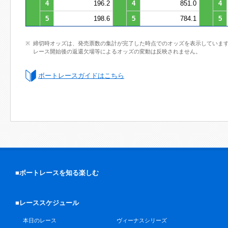
4
196.2
4
851.0
4
5
198.6
5
784.1
5
締切時オッズは、発売票数の集計が完了した時点でのオッズを表示していま
レース開始後の返還欠場等によるオッズの変動は反映されません。
ボートレースガイドはこちら
■ボートレースを知る楽しむ
■レーススケジュール
本日のレース
ヴィーナスシリーズ