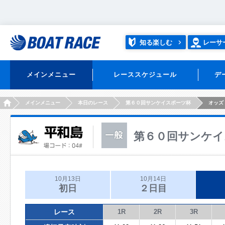
知る楽しむ
レーサ
メインメニュー
レーススケジュール
デ
HOME
メインメニュー
本日のレース
第６０回サンケイスポーツ杯
オッズ
第６０回サンケイ
10月13日
10月14日
初日
２日目
レース
1R
2R
3R