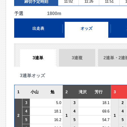
締切予定時刻
11:02
11:26
11:51
1
予選 1800m
出走表
オッズ
3連単
3連複
2連単・2連
3連単オッズ
1
小山 勉
2
滝沢 芳行
3
3
5.0
3
18.1
2
4
18.1
4
69.6
4
2
1
1
5
16.2
5
54.7
5