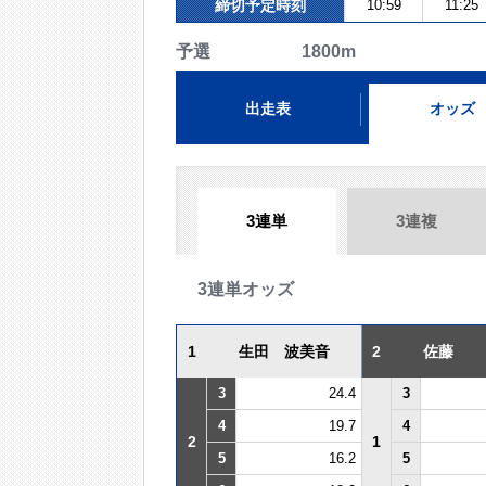
締切予定時刻
10:59
11:25
予選 1800m
出走表
オッズ
3連単
3連複
3連単オッズ
1
生田 波美音
2
佐藤
3
24.4
3
4
19.7
4
2
1
5
16.2
5