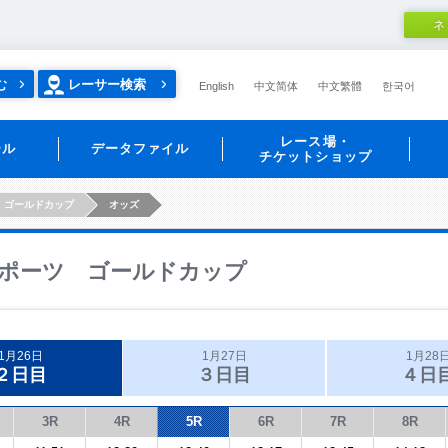
ネ
む
レーサー検索
English
中文简体
中文繁體
한국어
レース場・
ール
データファイル
チケットショップ
 ゴールドカップ
オッズ
ポーツ ゴールドカップ
1月26日
1月27日
1月28
２日目
３日目
４日
3R
4R
5R
6R
7R
8R