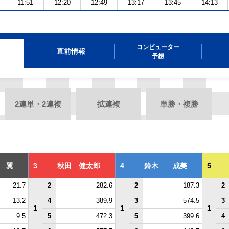
11:51
12:20
12:49
13:17
13:45
14:13
コンピューター
直前情報
予想
2連単・2連複
拡連複
単勝・複勝
 翼
3
秋田 健太郎
4
鈴木 成美
5
21.7
2
282.6
2
187.3
2
13.2
4
389.9
3
574.5
3
1
1
1
9.5
5
472.3
5
399.6
4