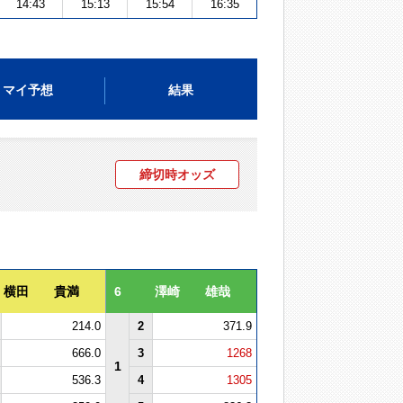
14:43
15:13
15:54
16:35
マイ予想
結果
締切時オッズ
横田 貴満
6
澤崎 雄哉
214.0
2
371.9
666.0
3
1268
1
536.3
4
1305