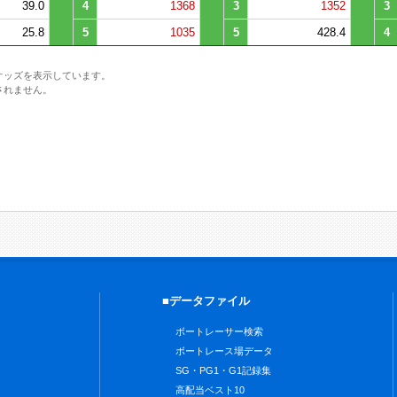
39.0
4
1368
3
1352
3
25.8
5
1035
5
428.4
4
オッズを表示しています。
されません。
■データファイル
ボートレーサー検索
ボートレース場データ
SG・PG1・G1記録集
高配当ベスト10