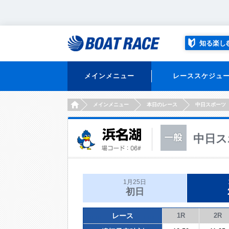
知る楽し
メインメニュー
レーススケジュ
HOME
メインメニュー
本日のレース
中日スポーツ
中日ス
1月25日
初日
レース
1R
2R