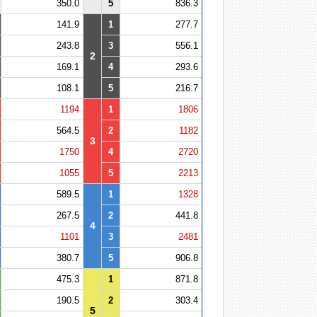
350.0
5
836.3
141.9
1
277.7
243.8
3
556.1
2
169.1
4
293.6
108.1
5
216.7
1194
1
1806
564.5
2
1182
3
1750
4
2720
1055
5
2213
589.5
1
1328
267.5
2
441.8
4
1101
3
2481
380.7
5
906.8
475.3
1
871.8
190.5
2
303.4
5