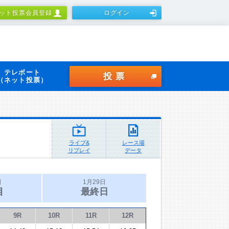
ット投票会員登録
ログイン
テレボート
投票
（ネット投票）
ライブ&
レース場
リプレイ
データ
日
1月29日
目
最終日
9R
10R
11R
12R