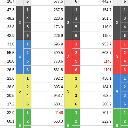
10.7
6
577.5
6
442.7
6
47.3
1
267.5
1
154.7
1
49.2
4
228.5
3
281.5
3
2
2
2
33.8
5
176.9
5
116.0
4
42.9
6
226.9
6
118.0
6
33.0
1
696.9
1
952.7
1
55.5
2
499.5
2
603.7
2
4
3
3
28.0
5
770.6
5
1146
4
26.5
6
861.8
6
1101
6
23.6
1
792.2
1
430.1
1
38.6
2
395.4
2
184.1
2
5
5
4
30.5
4
948.7
3
792.2
3
17.2
6
680.1
6
266.2
6
32.9
1
1146
1
701.2
1
68.1
2
658.3
2
222.9
2
6
6
6