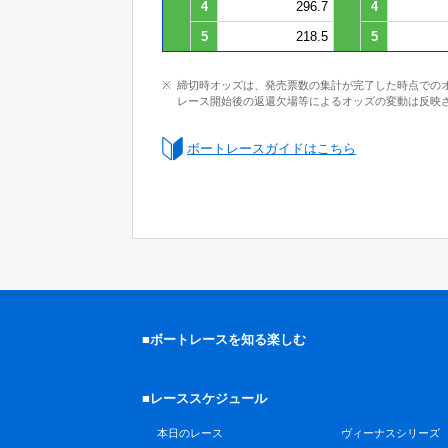
4
296.7
4
5
218.5
5
締切時オッズは、発売票数の集計が完了した時点での
レース開始後の返還欠場等によるオッズの変動は反映
ボートレースガイドはこちら
■ボートレースを知る楽しむ
■レーススケジュール
本日のレース
ヴィーナスシリーズ