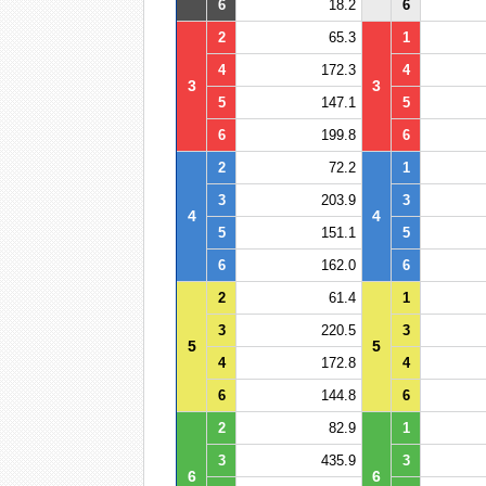
6
18.2
6
2
65.3
1
4
172.3
4
3
3
5
147.1
5
6
199.8
6
2
72.2
1
3
203.9
3
4
4
5
151.1
5
6
162.0
6
2
61.4
1
3
220.5
3
5
5
4
172.8
4
6
144.8
6
2
82.9
1
3
435.9
3
6
6