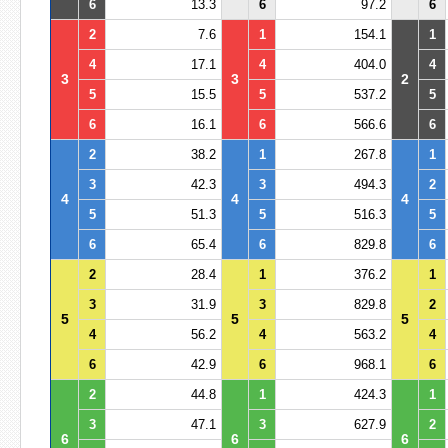
6
13.3
6
97.2
6
2
7.6
1
154.1
1
4
17.1
4
404.0
4
3
3
2
5
15.5
5
537.2
5
6
16.1
6
566.6
6
2
38.2
1
267.8
1
3
42.3
3
494.3
2
4
4
4
5
51.3
5
516.3
5
6
65.4
6
829.8
6
2
28.4
1
376.2
1
3
31.9
3
829.8
2
5
5
5
4
56.2
4
563.2
4
6
42.9
6
968.1
6
2
44.8
1
424.3
1
3
47.1
3
627.9
2
6
6
6