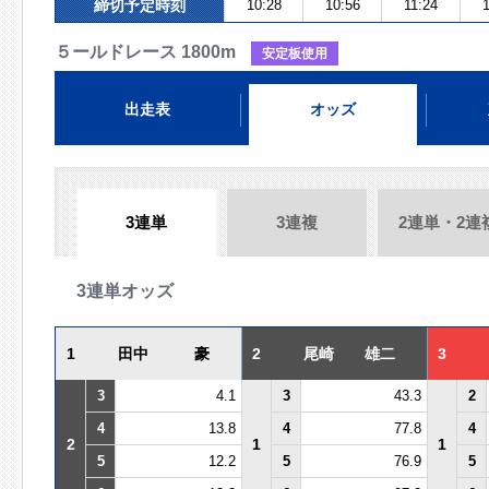
締切予定時刻
10:28
10:56
11:24
５ールドレース 1800m
安定板使用
出走表
オッズ
3連単
3連複
2連単・2連
3連単オッズ
1
田中 豪
2
尾崎 雄二
3
3
4.1
3
43.3
2
4
13.8
4
77.8
4
2
1
1
5
12.2
5
76.9
5