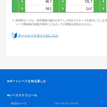
4
86.7
4
731.7
4
5
59.1
5
1147
5
締切時オッズは、発売票数の集計が完了した時点でのオッズを表示していま
レース開始後の返還欠場等によるオッズの変動は反映されません。
ボートレースガイドはこちら
■ボートレースを知る楽しむ
■レーススケジュール
本日のレース
ヴィーナスシリーズ