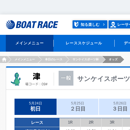
知る楽しむ
レーサ
メインメニュー
レーススケジュール
デ
HOME
メインメニュー
本日のレース
サンケイスポーツ杯
オッズ
サンケイスポー
5月24日
5月25日
5月26日
初日
２日目
３日目
レース
1R
2R
3R