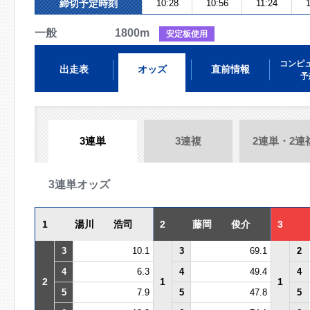
締切予定時刻
10:28
10:56
11:24
一般 1800m
安定板使用
コンピ
出走表
オッズ
直前情報
予
3連単
3連複
2連単・2連
3連単オッズ
1
湯川 浩司
2
藤岡 俊介
3
3
10.1
3
69.1
2
4
6.3
4
49.4
4
2
1
1
5
7.9
5
47.8
5