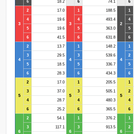
6
18.2
6
74.1
6
2
17.0
1
188.5
1
4
19.6
4
493.4
4
3
3
2
5
19.6
5
363.0
5
6
41.5
6
631.8
6
2
13.7
1
148.2
1
3
29.5
3
539.6
2
4
4
4
5
18.5
5
336.7
5
6
28.3
6
434.3
6
2
17.0
1
205.5
1
3
37.0
3
505.1
2
5
5
5
4
28.7
4
480.3
4
6
25.2
6
365.5
6
2
54.1
1
376.2
1
3
117.1
3
913.5
2
6
6
6