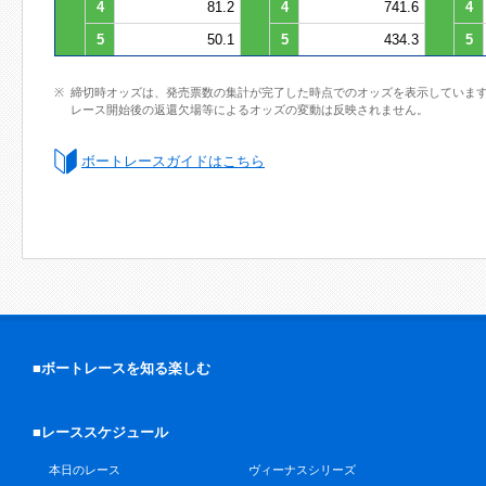
4
81.2
4
741.6
4
5
50.1
5
434.3
5
締切時オッズは、発売票数の集計が完了した時点でのオッズを表示していま
レース開始後の返還欠場等によるオッズの変動は反映されません。
ボートレースガイドはこちら
■ボートレースを知る楽しむ
■レーススケジュール
本日のレース
ヴィーナスシリーズ