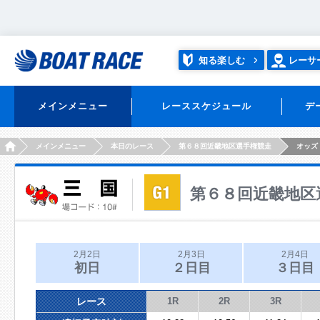
知る楽しむ
レーサ
メインメニュー
レーススケジュール
デ
HOME
メインメニュー
本日のレース
第６８回近畿地区選手権競走
オッズ
第６８回近畿地区
2月2日
2月3日
2月4日
初日
２日目
３日目
レース
1R
2R
3R