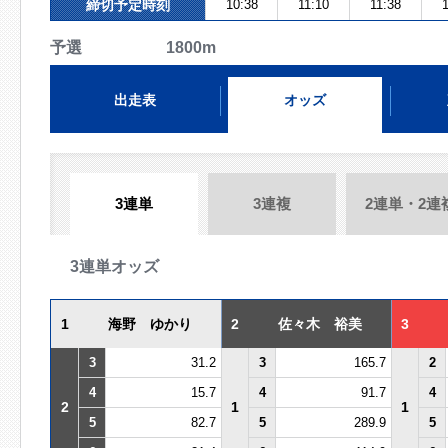
締切予定時刻
10:38
11:10
11:38
1
予選 1800m
出走表
オッズ
3連単
3連複
2連単・2連
3連単オッズ
1
海野 ゆかり
2
佐々木 裕美
3
3
31.2
3
165.7
2
4
15.7
4
91.7
4
2
1
1
5
82.7
5
289.9
5