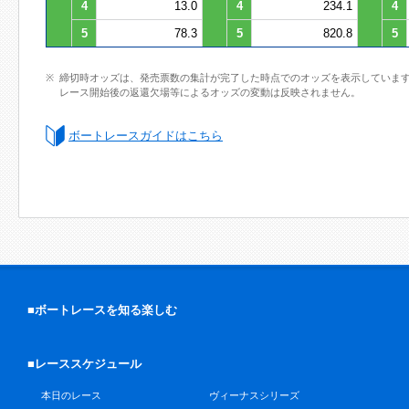
4
13.0
4
234.1
4
5
78.3
5
820.8
5
締切時オッズは、発売票数の集計が完了した時点でのオッズを表示していま
レース開始後の返還欠場等によるオッズの変動は反映されません。
ボートレースガイドはこちら
■ボートレースを知る楽しむ
■レーススケジュール
本日のレース
ヴィーナスシリーズ