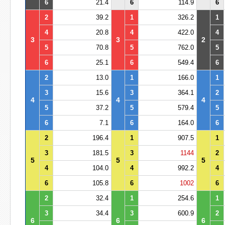
6
21.4
6
114.9
6
2
39.2
1
326.2
1
4
20.8
4
422.0
4
3
3
2
5
70.8
5
762.0
5
6
25.1
6
549.4
6
2
13.0
1
166.0
1
3
15.6
3
364.1
2
4
4
4
5
37.2
5
579.4
5
6
7.1
6
164.0
6
2
196.4
1
907.5
1
3
181.5
3
1144
2
5
5
5
4
104.0
4
992.2
4
6
105.8
6
1002
6
2
32.4
1
254.6
1
3
34.4
3
600.9
2
6
6
6