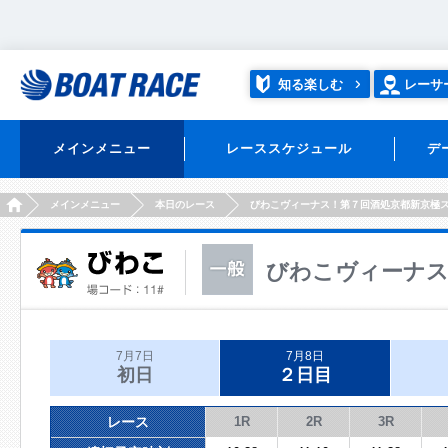
知る楽しむ
レーサ
メインメニュー
レーススケジュール
デ
HOME
メインメニュー
本日のレース
びわこヴィーナス！第７回酒処京都新京極
びわこヴィーナス
7月7日
7月8日
初日
２日目
レース
1R
2R
3R