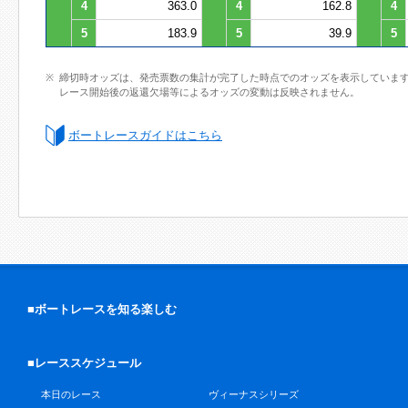
4
363.0
4
162.8
4
5
183.9
5
39.9
5
締切時オッズは、発売票数の集計が完了した時点でのオッズを表示していま
レース開始後の返還欠場等によるオッズの変動は反映されません。
ボートレースガイドはこちら
■ボートレースを知る楽しむ
■レーススケジュール
本日のレース
ヴィーナスシリーズ