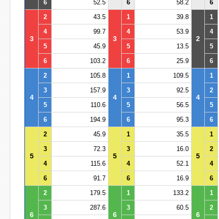
6
52.5
6
58.2
6
2
43.5
1
39.8
1
4
99.7
4
53.9
4
3
3
2
5
45.9
5
13.5
5
6
103.2
6
25.9
6
2
105.8
1
109.5
1
3
157.9
3
92.5
2
4
4
4
5
110.6
5
56.5
5
6
194.9
6
95.3
6
2
45.9
1
35.5
1
3
72.3
3
16.0
2
5
5
5
4
115.6
4
52.1
4
6
91.7
6
16.9
6
2
179.5
1
133.2
1
3
287.6
3
60.5
2
6
6
6