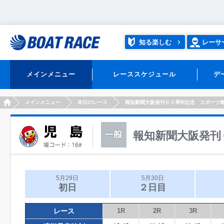
知る楽しむ
レーサ
メインメニュー
レーススケジュール
デ
HOME
メインメニュー
本日のレース
報知新聞大阪発刊６０周年記念 スポーツ
報知新聞大阪発刊
5月29日
5月30日
初日
２日目
レース
1R
2R
3R