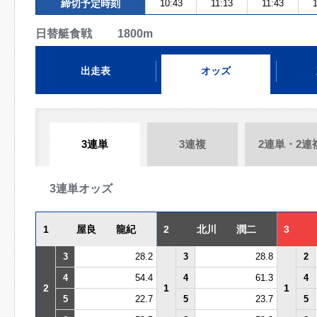
締切予定時刻
10:43
11:13
11:43
1
日替艇食戦 1800m
出走表
オッズ
3連単
3連複
2連単・2連
3連単オッズ
1
屋良 龍紀
2
北川 潤二
3
3
28.2
3
28.8
2
4
54.4
4
61.3
4
2
1
1
5
22.7
5
23.7
5