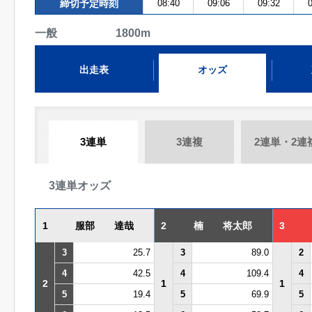
締切予定時刻
08:40
09:06
09:32
0
一般 1800m
出走表
オッズ
3連単
3連複
2連単・2連
3連単オッズ
1
服部 達哉
2
楠 将太郎
3
3
25.7
3
89.0
2
4
42.5
4
109.4
4
2
1
1
5
19.4
5
69.9
5