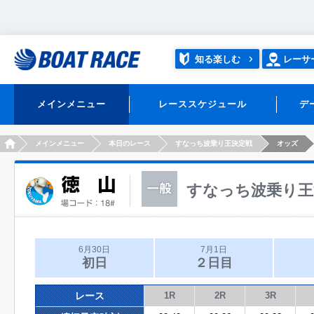
知る楽しむ
レーサ
メインメニュー
レーススケジュール
デ
HOME
メインメニュー
本日のレース
すなっち波乗り王決定戦
オッズ
すなっち波乗り王
6月30日
7月1日
初日
２日目
レース
1R
2R
3R