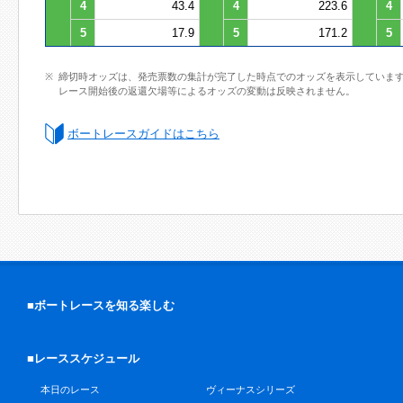
4
43.4
4
223.6
4
5
17.9
5
171.2
5
締切時オッズは、発売票数の集計が完了した時点でのオッズを表示していま
レース開始後の返還欠場等によるオッズの変動は反映されません。
ボートレースガイドはこちら
■ボートレースを知る楽しむ
■レーススケジュール
本日のレース
ヴィーナスシリーズ