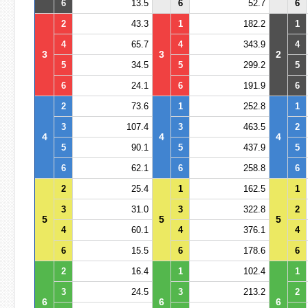
6
13.5
6
52.7
6
2
43.3
1
182.2
1
4
65.7
4
343.9
4
3
3
2
5
34.5
5
299.2
5
6
24.1
6
191.9
6
2
73.6
1
252.8
1
3
107.4
3
463.5
2
4
4
4
5
90.1
5
437.9
5
6
62.1
6
258.8
6
2
25.4
1
162.5
1
3
31.0
3
322.8
2
5
5
5
4
60.1
4
376.1
4
6
15.5
6
178.6
6
2
16.4
1
102.4
1
3
24.5
3
213.2
2
6
6
6